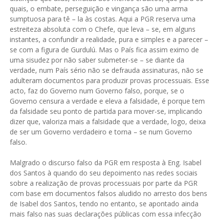
quais, o embate, perseguição e vingança são uma arma
sumptuosa para tê – la às costas. Aqui a PGR reserva uma
estreiteza absoluta com o Chefe, que leva – se, em alguns
instantes, a confundir a realidade, pura e simples e a parecer –
se com a figura de Gurdulú. Mas o País fica assim eximo de
uma sisudez por não saber submeter-se – se diante da
verdade, num País sério não se defrauda assinaturas, não se
adulteram documentos para produzir provas processuais. Esse
acto, faz do Governo num Governo falso, porque, se o
Governo censura a verdade e eleva a falsidade, é porque tem
da falsidade seu ponto de partida para mover-se, implicando
dizer que, valoriza mais a falsidade que a verdade, logo, deixa
de ser um Governo verdadeiro e torna – se num Governo
falso.
Malgrado o discurso falso da PGR em resposta à Eng. Isabel
dos Santos à quando do seu depoimento nas redes sociais
sobre a realização de provas processuais por parte da PGR
com base em documentos falsos aludido no arresto dos bens
de Isabel dos Santos, tendo no entanto, se apontado ainda
mais falso nas suas declarações públicas com essa infecção