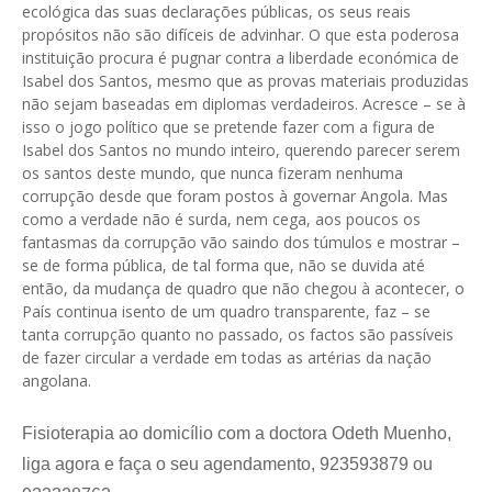
ecológica das suas declarações públicas, os seus reais
propósitos não são difíceis de advinhar. O que esta poderosa
instituição procura é pugnar contra a liberdade económica de
Isabel dos Santos, mesmo que as provas materiais produzidas
não sejam baseadas em diplomas verdadeiros. Acresce – se à
isso o jogo político que se pretende fazer com a figura de
Isabel dos Santos no mundo inteiro, querendo parecer serem
os santos deste mundo, que nunca fizeram nenhuma
corrupção desde que foram postos à governar Angola. Mas
como a verdade não é surda, nem cega, aos poucos os
fantasmas da corrupção vão saindo dos túmulos e mostrar –
se de forma pública, de tal forma que, não se duvida até
então, da mudança de quadro que não chegou à acontecer, o
País continua isento de um quadro transparente, faz – se
tanta corrupção quanto no passado, os factos são passíveis
de fazer circular a verdade em todas as artérias da nação
angolana.
Fisioterapia ao domicílio com a doctora Odeth Muenho,
liga agora e faça o seu agendamento, 923593879 ou