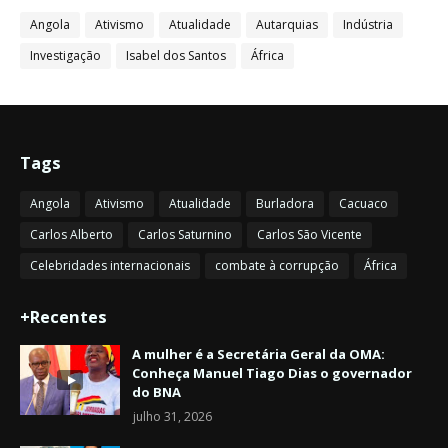
Angola
Ativismo
Atualidade
Autarquias
Indústria
Investigação
Isabel dos Santos
África
Tags
Angola
Ativismo
Atualidade
Burladora
Cacuaco
Carlos Alberto
Carlos Saturnino
Carlos São Vicente
Celebridades internacionais
combate à corrupção
África
+Recentes
A mulher é a Secretária Geral da OMA:
Conheça Manuel Tiago Dias o governador
do BNA
julho 31, 2026