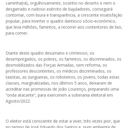
caminha(rá), orgulhosamente, sozinho no deserto e nem o
desgarrado e ruidoso exército de bajuladores, conseguirá
contornar, com lisura e transparência, a crescente insatisfação
popular, para inverter o quadro dantesco sócio-económico,
que leva milhões, famintos, a recorrer aos contentores de lixo,
para comer.
Diante deste quadro desumano e criminoso, os
desempregados, os pobres, os famintos, os discriminados, os
desmobilizados das Forças Armadas, sem reforma, os
professores descontentes, os médicos discriminados, os
taxistas, as zungueiras, os roboteiros, os jovens, todas estas
classes, marginalizadas, nos últimos 5 anos, deixaram de
acreditar nas promessas de João Lourenço, preparando uma
“onda atacante”, para exercerem a soberania eleitoral em
Agosto/2022.
O eleitor está consciente de estar a viver, três vezes pior, que
no tempo de José Eduardo dos Santos e, num ambiente de