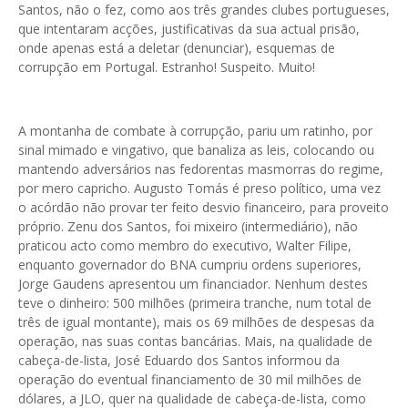
Santos, não o fez, como aos três grandes clubes portugueses,
que intentaram acções, justificativas da sua actual prisão,
onde apenas está a deletar (denunciar), esquemas de
corrupção em Portugal. Estranho! Suspeito. Muito!
A montanha de combate à corrupção, pariu um ratinho, por
sinal mimado e vingativo, que banaliza as leis, colocando ou
mantendo adversários nas fedorentas masmorras do regime,
por mero capricho. Augusto Tomás é preso político, uma vez
o acórdão não provar ter feito desvio financeiro, para proveito
próprio. Zenu dos Santos, foi mixeiro (intermediário), não
praticou acto como membro do executivo, Walter Filipe,
enquanto governador do BNA cumpriu ordens superiores,
Jorge Gaudens apresentou um financiador. Nenhum destes
teve o dinheiro: 500 milhões (primeira tranche, num total de
três de igual montante), mais os 69 milhões de despesas da
operação, nas suas contas bancárias. Mais, na qualidade de
cabeça-de-lista, José Eduardo dos Santos informou da
operação do eventual financiamento de 30 mil milhões de
dólares, a JLO, quer na qualidade de cabeça-de-lista, como