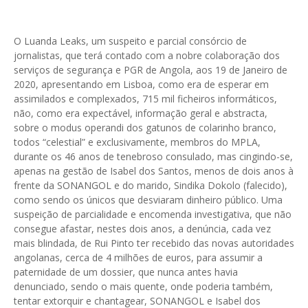
O Luanda Leaks, um suspeito e parcial consórcio de
jornalistas, que terá contado com a nobre colaboração dos
serviços de segurança e PGR de Angola, aos 19 de Janeiro de
2020, apresentando em Lisboa, como era de esperar em
assimilados e complexados, 715 mil ficheiros informáticos,
não, como era expectável, informação geral e abstracta,
sobre o modus operandi dos gatunos de colarinho branco,
todos “celestial” e exclusivamente, membros do MPLA,
durante os 46 anos de tenebroso consulado, mas cingindo-se,
apenas na gestão de Isabel dos Santos, menos de dois anos à
frente da SONANGOL e do marido, Sindika Dokolo (falecido),
como sendo os únicos que desviaram dinheiro público. Uma
suspeição de parcialidade e encomenda investigativa, que não
consegue afastar, nestes dois anos, a denúncia, cada vez
mais blindada, de Rui Pinto ter recebido das novas autoridades
angolanas, cerca de 4 milhões de euros, para assumir a
paternidade de um dossier, que nunca antes havia
denunciado, sendo o mais quente, onde poderia também,
tentar extorquir e chantagear, SONANGOL e Isabel dos