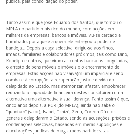
pública, pela consolidação do poder.
Tanto assim é que José Eduardo dos Santos, que tornou o
MPLA no partido mais rico do mundo, com acções em
milhares de empresas, bancos e imóveis, viu-se cercado e
humilhado, por aquele a quem ele entregou o poder de
bandeja… Depois a caça selectiva, dirigiu-se aos filhos,
irmãos, familiares e colaboradores próximos, tais como Dino,
Kopelipa e outros, que viram as contas bancárias congeladas,
o arresto de bens móveis e imóveis e o encerramento de
empresas. Estas acções não visa(va)m um imparcial e sério
combate à corrupção, a recuperação justa e devida do
delapidado ao Estado, mas atemorizar, afastar, empobrecer,
reduzindo a capacidade financeira destes constituírem uma
alternativa uma alternativa à sua liderança. Tanto assim é que,
cinco anos depois, a PGR (do MPLA), ainda não sabe o
“quantum” (valor), Isabel, Tchizé, Zenu, Coreon Dú e os
generais delapidaram o Estado, sendo as acusações, prisões e
condenações selectivas, baseadas em meras suposições e
elucubrações jurídicas de magistrados partidocratas.