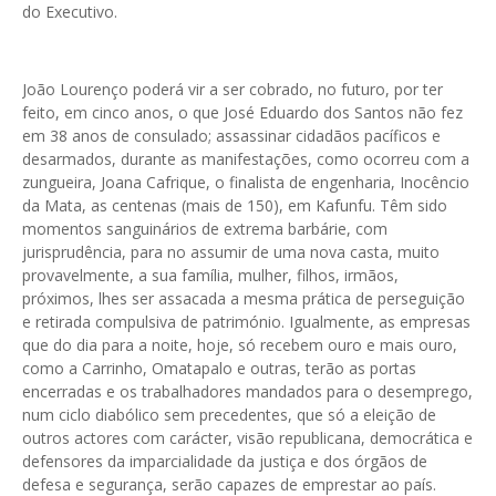
do Executivo.
João Lourenço poderá vir a ser cobrado, no futuro, por ter
feito, em cinco anos, o que José Eduardo dos Santos não fez
em 38 anos de consulado; assassinar cidadãos pacíficos e
desarmados, durante as manifestações, como ocorreu com a
zungueira, Joana Cafrique, o finalista de engenharia, Inocêncio
da Mata, as centenas (mais de 150), em Kafunfu. Têm sido
momentos sanguinários de extrema barbárie, com
jurisprudência, para no assumir de uma nova casta, muito
provavelmente, a sua família, mulher, filhos, irmãos,
próximos, lhes ser assacada a mesma prática de perseguição
e retirada compulsiva de património. Igualmente, as empresas
que do dia para a noite, hoje, só recebem ouro e mais ouro,
como a Carrinho, Omatapalo e outras, terão as portas
encerradas e os trabalhadores mandados para o desemprego,
num ciclo diabólico sem precedentes, que só a eleição de
outros actores com carácter, visão republicana, democrática e
defensores da imparcialidade da justiça e dos órgãos de
defesa e segurança, serão capazes de emprestar ao país.