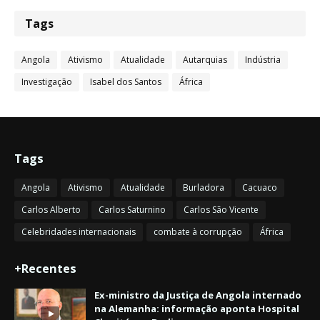
Tags
Angola
Ativismo
Atualidade
Autarquias
Indústria
Investigação
Isabel dos Santos
África
Tags
Angola
Ativismo
Atualidade
Burladora
Cacuaco
Carlos Alberto
Carlos Saturnino
Carlos São Vicente
Celebridades internacionais
combate à corrupção
África
+Recentes
Ex-ministro da Justiça de Angola internado
na Alemanha: informação aponta Hospital