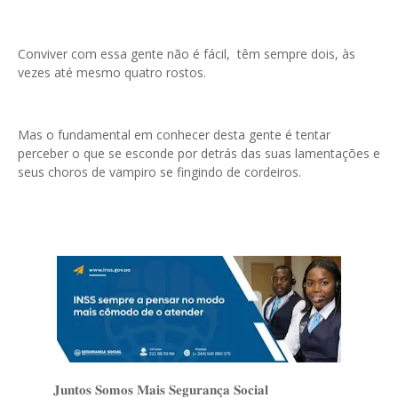
Conviver com essa gente não é fácil, têm sempre dois, às
vezes até mesmo quatro rostos.
Mas o fundamental em conhecer desta gente é tentar
perceber o que se esconde por detrás das suas lamentações e
seus choros de vampiro se fingindo de cordeiros.
𝐉𝐮𝐧𝐭𝐨𝐬 𝐒𝐨𝐦𝐨𝐬 𝐌𝐚𝐢𝐬 𝐒𝐞𝐠𝐮𝐫𝐚𝐧𝐜̧𝐚 𝐒𝐨𝐜𝐢𝐚𝐥