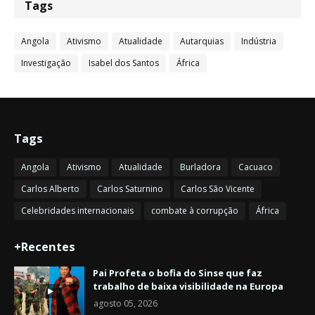
Tags
Angola
Ativismo
Atualidade
Autarquias
Indústria
Investigação
Isabel dos Santos
África
Tags
Angola
Ativismo
Atualidade
Burladora
Cacuaco
Carlos Alberto
Carlos Saturnino
Carlos São Vicente
Celebridades internacionais
combate à corrupção
África
+Recentes
Pai Profeta o bofia do Sinse que faz
trabalho de baixa visibilidade na Europa
agosto 05, 2026