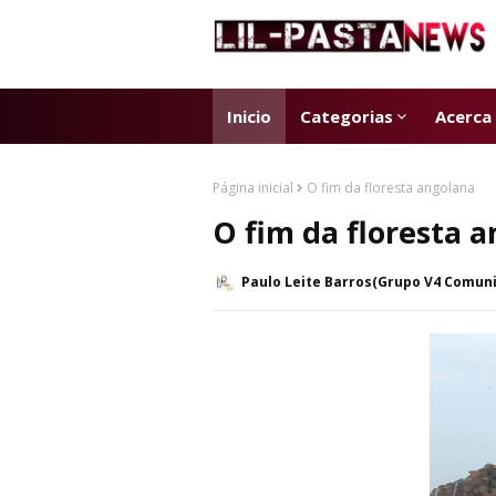
Inicio
Categorias
Acerca
Página inicial
O fim da floresta angolana
O fim da floresta 
Paulo Leite Barros(Grupo V4 Comun