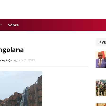
Sobre
+Vi
angolana
icação)
agosto 01, 2023