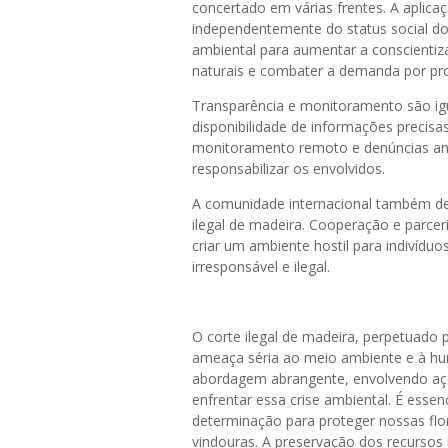
concertado em várias frentes. A aplica
independentemente do status social dos
ambiental para aumentar a conscientiz
naturais e combater a demanda por pro
Transparência e monitoramento são igu
disponibilidade de informações precisa
monitoramento remoto e denúncias anôni
responsabilizar os envolvidos.
A comunidade internacional também d
ilegal de madeira. Cooperação e parceri
criar um ambiente hostil para indivídu
irresponsável e ilegal.
O corte ilegal de madeira, perpetuado
ameaça séria ao meio ambiente e à h
abordagem abrangente, envolvendo açõe
enfrentar essa crise ambiental. É essen
determinação para proteger nossas flor
vindouras. A preservação dos recursos