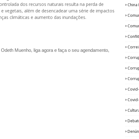
ntrolada dos recursos naturais resulta na perda de
China 
s e vegetais, além de desencadear uma série de impactos
Comun
ças climáticas e aumento das inundações.
Comun
Confli
Corre
a Odeth
Muenho, liga agora e faça o seu agendamento,
Corru
Corru
Corrup
Covid
Covid-
Cultur
Debat
Denún