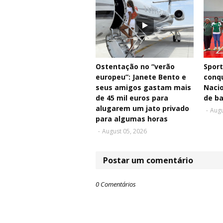
Ostentação no “verão
Sport
europeu”: Janete Bento e
conqu
seus amigos gastam mais
Nacio
de 45 mil euros para
de b
alugarem um jato privado
-
Augu
para algumas horas
-
August 05, 2026
Postar um comentário
0 Comentários