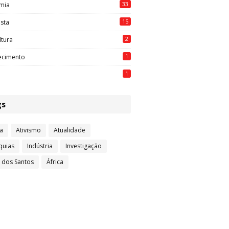
33
mia
15
ista
2
ltura
1
ecimento
1
gs
a
Ativismo
Atualidade
quias
Indústria
Investigação
l dos Santos
África