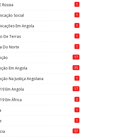
1
E Rússia
1
icação Social
1
icações Em Angola
1
to De Terras
1
ia Do Norte
17
pção
35
pção Em Angola
1
ção Na Justiça Angolana
17
-19 Em Angola
3
19 Em África
1
a
1
e
57
cia