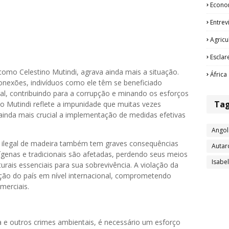
Econo
Entrev
Agricu
Esclar
omo Celestino Mutindi, agrava ainda mais a situação.
África
 conexões, indivíduos como ele têm se beneficiado
l, contribuindo para a corrupção e minando os esforços
Ta
o Mutindi reflete a impunidade que muitas vezes
inda mais crucial a implementação de medidas efetivas
Angol
e ilegal de madeira também tem graves consequências
Autar
ígenas e tradicionais são afetadas, perdendo seus meios
Isabe
urais essenciais para sua sobrevivência. A violação da
ação do país em nível internacional, comprometendo
merciais.
ra e outros crimes ambientais, é necessário um esforço