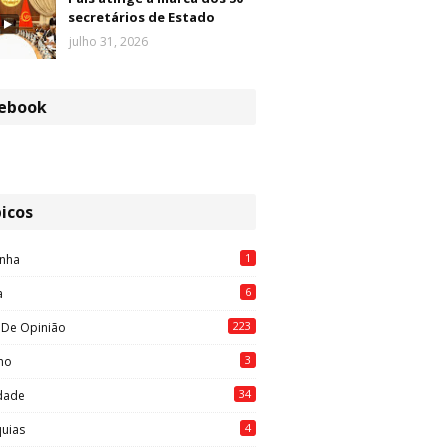
secretários de Estado
julho 31, 2026
ebook
icos
1
nha
6
a
223
 De Opinião
3
mo
34
idade
4
quias