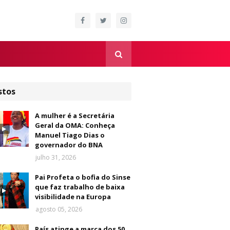
stos
A mulher é a Secretária
Geral da OMA: Conheça
Manuel Tiago Dias o
governador do BNA
julho 31, 2026
Pai Profeta o bofia do Sinse
que faz trabalho de baixa
visibilidade na Europa
agosto 05, 2026
País atinge a marca dos 50