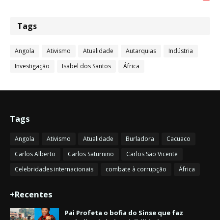
Tags
Angola
Ativismo
Atualidade
Autarquias
Indústria
Investigação
Isabel dos Santos
África
Tags
Angola
Ativismo
Atualidade
Burladora
Cacuaco
Carlos Alberto
Carlos Saturnino
Carlos São Vicente
Celebridades internacionais
combate à corrupção
África
+Recentes
Pai Profeta o bofia do Sinse que faz