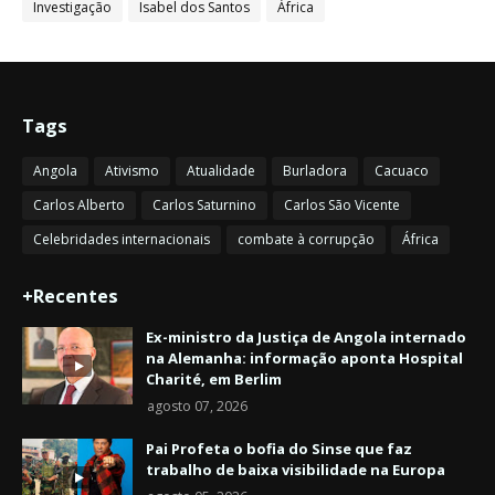
Investigação
Isabel dos Santos
África
Tags
Angola
Ativismo
Atualidade
Burladora
Cacuaco
Carlos Alberto
Carlos Saturnino
Carlos São Vicente
Celebridades internacionais
combate à corrupção
África
+Recentes
Ex-ministro da Justiça de Angola internado
na Alemanha: informação aponta Hospital
Charité, em Berlim
agosto 07, 2026
Pai Profeta o bofia do Sinse que faz
trabalho de baixa visibilidade na Europa