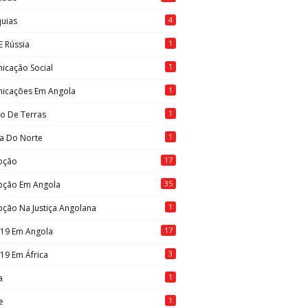
4
quias
1
E Rússia
1
icação Social
1
icações Em Angola
1
to De Terras
1
ia Do Norte
17
pção
35
pção Em Angola
1
ção Na Justiça Angolana
17
-19 Em Angola
3
19 Em África
1
a
1
e