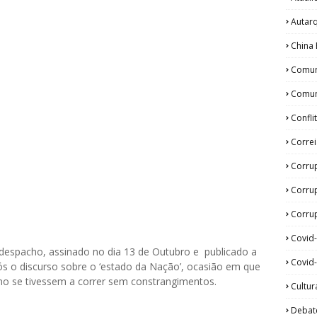
Autar
China 
Comun
Comun
Confli
Corre
Corru
Corru
Corrup
Covid
despacho, assinado no dia 13 de Outubro e publicado a
Covid-
s o discurso sobre o ‘estado da Nação’, ocasião em que
mo se tivessem a correr sem constrangimentos.
Cultur
Debat