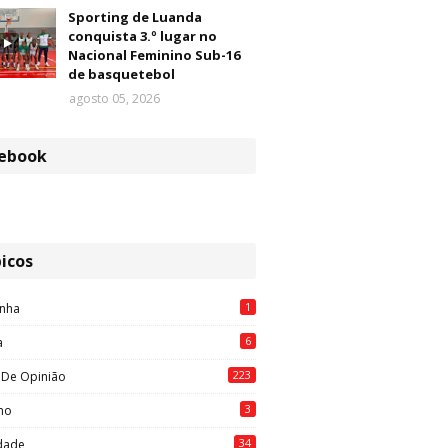
Sporting de Luanda
conquista 3.º lugar no
Nacional Feminino Sub-16
de basquetebol
agosto 05, 2026
ebook
icos
1
nha
6
a
223
 De Opinião
3
mo
34
idade