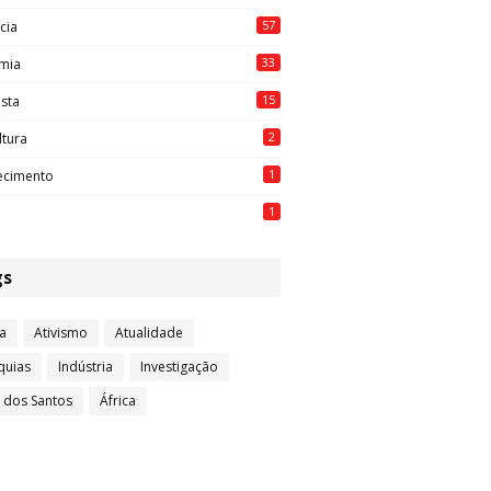
57
cia
33
mia
15
ista
2
ltura
1
ecimento
1
gs
a
Ativismo
Atualidade
quias
Indústria
Investigação
l dos Santos
África