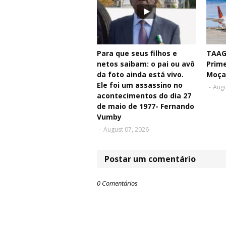
Para que seus filhos e
TAAG 
netos saibam: o pai ou avô
Prim
da foto ainda está vivo.
Moça
Ele foi um assassino no
-
Augu
acontecimentos do dia 27
de maio de 1977- Fernando
Vumby
-
August 07, 2026
Postar um comentário
0 Comentários