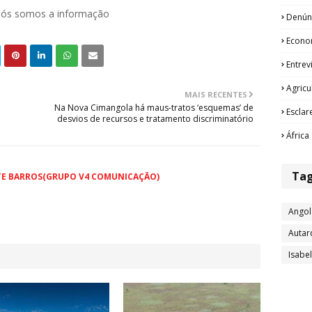
 nós somos a informação
Denún
Econo
Entrev
Agricu
MAIS RECENTES
Na Nova Cimangola há maus-tratos ‘esquemas’ de
Esclar
desvios de recursos e tratamento discriminatório
África
Ta
TE BARROS(GRUPO V4 COMUNICAÇÃO)
Angol
Autar
Isabe