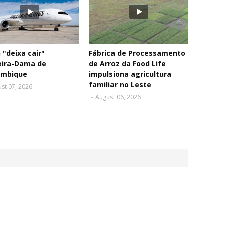
"deixa cair"
Fábrica de Processamento
eira-Dama de
de Arroz da Food Life
mbique
impulsiona agricultura
familiar no Leste
st 07, 2026
-
August 06, 2026