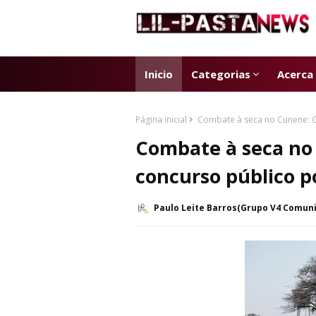
Inicio
Categorias
Acerca
Página inicial
Combate à seca no Cunene: Go
Combate à seca no
concurso público p
Paulo Leite Barros(Grupo V4 Comun