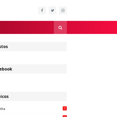
stos
ebook
icos
1
nha