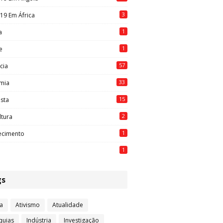
3
19 Em África
1
a
1
e
57
cia
33
mia
15
ista
2
ltura
1
ecimento
1
gs
a
Ativismo
Atualidade
quias
Indústria
Investigação