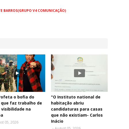
TE BARROS(GRUPO V4 COMUNICAÇÃO)
rofeta o bofia do
"O Instituto national de
 que faz trabalho de
habitação abriu
 visibilidade na
candidaturas para casas
pa
que não existiam- Carlos
Inácio
st 05, 2026
-
August 05, 2026