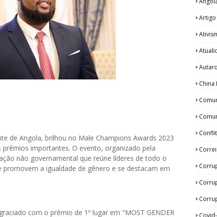
Angol
Artigo
Ativis
Atual
Autar
China 
Comun
Comun
Confli
nte de Angola, brilhou no Male Champions Awards 2023
is prêmios importantes. O evento, organizado pela
Corre
ação não governamental que reúne líderes de todo o
Corru
que promovem a igualdade de gênero e se destacam em
Corru
Corrup
agraciado com o prêmio de 1º lugar em "MOST GENDER
Covid