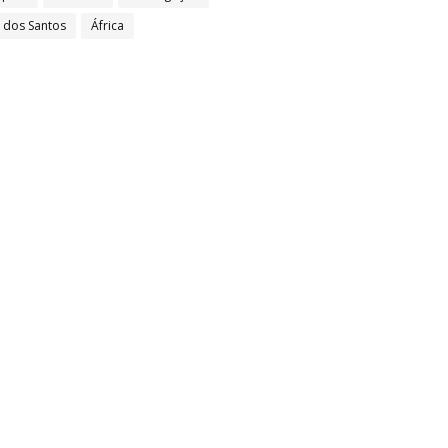
l dos Santos
África