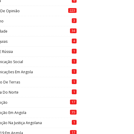
6
a
223
 De Opinião
3
mo
34
idade
4
quias
1
E Rússia
1
icação Social
1
icações Em Angola
1
to De Terras
1
ia Do Norte
17
pção
35
pção Em Angola
1
ção Na Justiça Angolana
17
-19 Em Angola