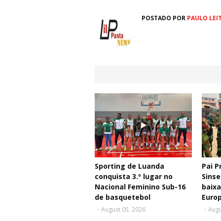
POSTADO POR
PAULO LEI
Sporting de Luanda
Pai P
conquista 3.º lugar no
Sinse
Nacional Feminino Sub-16
baixa
de basquetebol
Euro
-
August 05, 2026
-
Augu