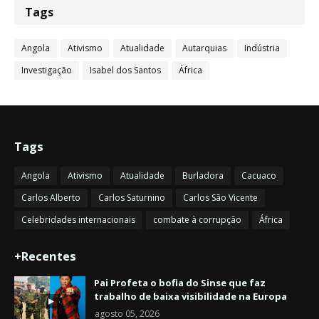
Tags
Angola
Ativismo
Atualidade
Autarquias
Indústria
Investigação
Isabel dos Santos
África
Tags
Angola
Ativismo
Atualidade
Burladora
Cacuaco
Carlos Alberto
Carlos Saturnino
Carlos São Vicente
Celebridades internacionais
combate à corrupção
África
+Recentes
Pai Profeta o bofia do Sinse que faz
trabalho de baixa visibilidade na Europa
agosto 05, 2026