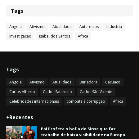
Tags
Angola
Ativismo
Atualidade
Autarquias
Indústria
Investigação
Isabel dos Santos
África
Tags
Angola
Ativismo
Atualidade
Burladora
Cacuaco
Carlos Alberto
Carlos Saturnino
Carlos São Vicente
Celebridades internacionais
combate à corrupção
África
+Recentes
Pai Profeta o bofia do Sinse que faz
trabalho de baixa visibilidade na Europa