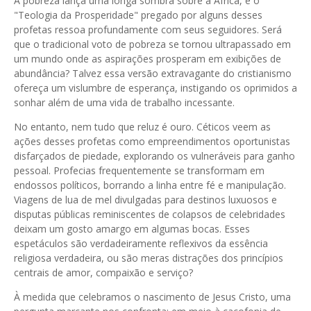
A pobreza lança uma longa sombra sobre a África, e o
"Teologia da Prosperidade" pregado por alguns desses
profetas ressoa profundamente com seus seguidores. Será
que o tradicional voto de pobreza se tornou ultrapassado em
um mundo onde as aspirações prosperam em exibições de
abundância? Talvez essa versão extravagante do cristianismo
ofereça um vislumbre de esperança, instigando os oprimidos a
sonhar além de uma vida de trabalho incessante.
No entanto, nem tudo que reluz é ouro. Céticos veem as
ações desses profetas como empreendimentos oportunistas
disfarçados de piedade, explorando os vulneráveis para ganho
pessoal. Profecias frequentemente se transformam em
endossos políticos, borrando a linha entre fé e manipulação.
Viagens de lua de mel divulgadas para destinos luxuosos e
disputas públicas reminiscentes de colapsos de celebridades
deixam um gosto amargo em algumas bocas. Esses
espetáculos são verdadeiramente reflexivos da essência
religiosa verdadeira, ou são meras distrações dos princípios
centrais de amor, compaixão e serviço?
À medida que celebramos o nascimento de Jesus Cristo, uma