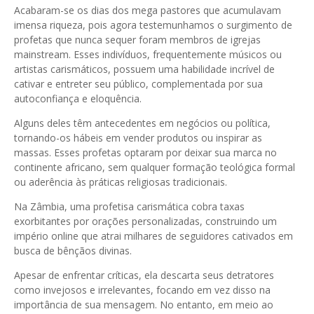
Acabaram-se os dias dos mega pastores que acumulavam
imensa riqueza, pois agora testemunhamos o surgimento de
profetas que nunca sequer foram membros de igrejas
mainstream. Esses indivíduos, frequentemente músicos ou
artistas carismáticos, possuem uma habilidade incrível de
cativar e entreter seu público, complementada por sua
autoconfiança e eloquência.
Alguns deles têm antecedentes em negócios ou política,
tornando-os hábeis em vender produtos ou inspirar as
massas. Esses profetas optaram por deixar sua marca no
continente africano, sem qualquer formação teológica formal
ou aderência às práticas religiosas tradicionais.
Na Zâmbia, uma profetisa carismática cobra taxas
exorbitantes por orações personalizadas, construindo um
império online que atrai milhares de seguidores cativados em
busca de bênçãos divinas.
Apesar de enfrentar críticas, ela descarta seus detratores
como invejosos e irrelevantes, focando em vez disso na
importância de sua mensagem. No entanto, em meio ao