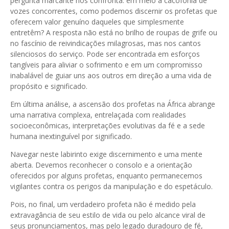
pergunta marcante nos confronta: em meio à cacofonia de
vozes concorrentes, como podemos discernir os profetas que
oferecem valor genuíno daqueles que simplesmente
entretêm? A resposta não está no brilho de roupas de grife ou
no fascínio de reivindicações milagrosas, mas nos cantos
silenciosos do serviço. Pode ser encontrada em esforços
tangíveis para aliviar o sofrimento e em um compromisso
inabalável de guiar uns aos outros em direção a uma vida de
propósito e significado.
Em última análise, a ascensão dos profetas na África abrange
uma narrativa complexa, entrelaçada com realidades
socioeconômicas, interpretações evolutivas da fé e a sede
humana inextinguível por significado.
Navegar neste labirinto exige discernimento e uma mente
aberta. Devemos reconhecer o consolo e a orientação
oferecidos por alguns profetas, enquanto permanecemos
vigilantes contra os perigos da manipulação e do espetáculo.
Pois, no final, um verdadeiro profeta não é medido pela
extravagância de seu estilo de vida ou pelo alcance viral de
seus pronunciamentos, mas pelo legado duradouro de fé,