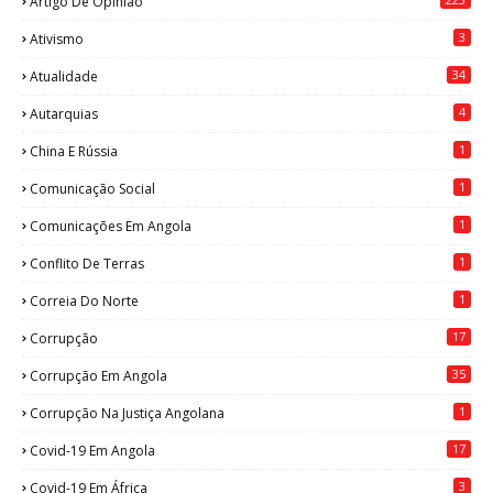
Artigo De Opinião
3
Ativismo
34
Atualidade
4
Autarquias
1
China E Rússia
1
Comunicação Social
1
Comunicações Em Angola
1
Conflito De Terras
1
Correia Do Norte
17
Corrupção
35
Corrupção Em Angola
1
Corrupção Na Justiça Angolana
17
Covid-19 Em Angola
3
Covid-19 Em África