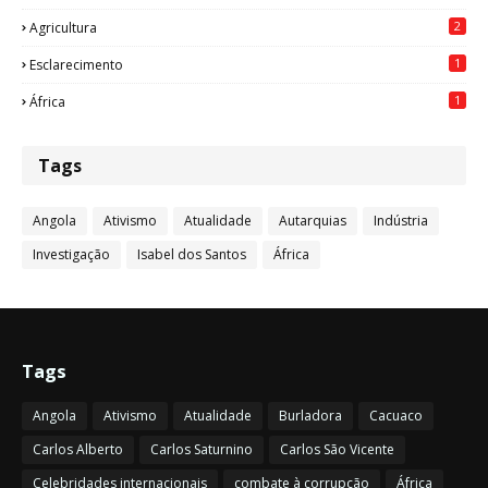
2
Agricultura
1
Esclarecimento
1
África
Tags
Angola
Ativismo
Atualidade
Autarquias
Indústria
Investigação
Isabel dos Santos
África
Tags
Angola
Ativismo
Atualidade
Burladora
Cacuaco
Carlos Alberto
Carlos Saturnino
Carlos São Vicente
Celebridades internacionais
combate à corrupção
África