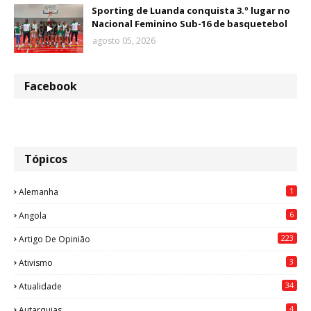
Sporting de Luanda conquista 3.º lugar no
Nacional Feminino Sub-16 de basquetebol
agosto 05, 2026
Facebook
Tópicos
1
Alemanha
6
Angola
223
Artigo De Opinião
3
Ativismo
34
Atualidade
4
Autarquias