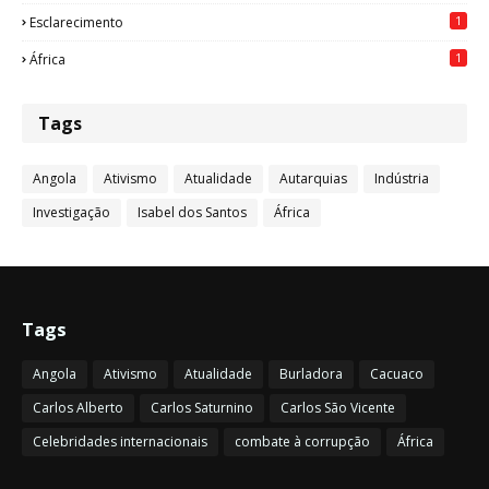
1
Esclarecimento
1
África
Tags
Angola
Ativismo
Atualidade
Autarquias
Indústria
Investigação
Isabel dos Santos
África
Tags
Angola
Ativismo
Atualidade
Burladora
Cacuaco
Carlos Alberto
Carlos Saturnino
Carlos São Vicente
Celebridades internacionais
combate à corrupção
África