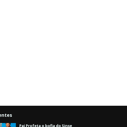
entes
Pai Profeta o bofia do Sinse