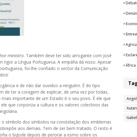
Debat
Denún
Econo
Entrev
Agricu
Esclar
enhor ministro. Também deve ter sido arrogante com José
m rigor a Língua Portuguesa. A empáfia dá nisso. Apesar
África
 portuguesa, foi-lhe confiado o sector da Comunicação
idos!
Ta
ogância e de não dar ouvidos a ninguém. É do tipo
m de ter a coragem de explicar, de uma vez por todas,
lo mais importante de um Estado é o seu povo. É ele que
Angol
 ele que corporiza a cultura e os valores colectivos das
Autar
ngolana.
Isabe
é o símbolo dos símbolos na constelação dos emblemas
sobrepõe aos demais. Tem de ser bem tratado. O resto é
ofia o bigode depois de perorar a esmo sobre os