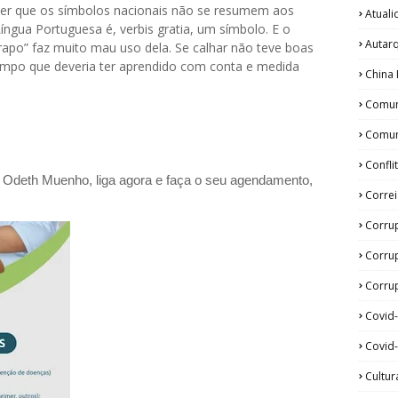
izer que os símbolos nacionais não se resumem aos
Atual
íngua Portuguesa é, verbis gratia, um símbolo. E o
Autar
trapo” faz muito mau uso dela. Se calhar não teve boas
empo que deveria ter aprendido com conta e medida
China 
Comun
Comun
Confli
a Odeth
Muenho, liga agora e faça o seu agendamento,
Corre
Corru
Corru
Corrup
Covid
Covid-
Cultur