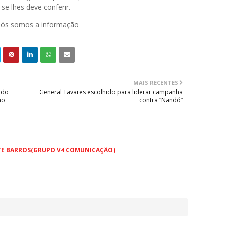
se lhes deve conferir.
 nós somos a informação
MAIS RECENTES
 do
General Tavares escolhido para liderar campanha
ão
contra “Nandó”
TE BARROS(GRUPO V4 COMUNICAÇÃO)