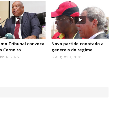
emo Tribunal convoca
Novo partido conotado a
o Carneiro
generais do regime
st 07, 2026
-
August 07, 2026