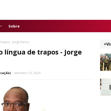
Sobre
 trapos - Jorge Eurico
+Vi
o língua de trapos - Jorge
icação)
setembro 15, 2024