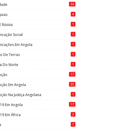
34
idade
4
quias
1
E Rússia
1
icação Social
1
icações Em Angola
1
to De Terras
1
ia Do Norte
17
pção
35
pção Em Angola
1
ção Na Justiça Angolana
17
-19 Em Angola
3
19 Em África
1
a