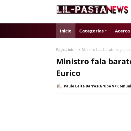
Inicio
Categorias
Acerca
Página inicial
Ministro fala barato língua de
Ministro fala barat
Eurico
Paulo Leite Barros(Grupo V4 Comun