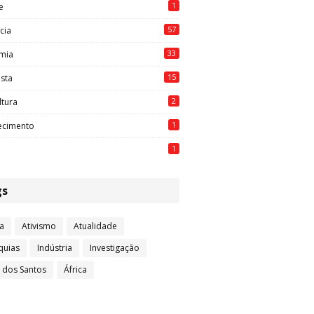
1
e
57
cia
33
mia
15
ista
2
ltura
1
ecimento
1
gs
a
Ativismo
Atualidade
quias
Indústria
Investigação
l dos Santos
África