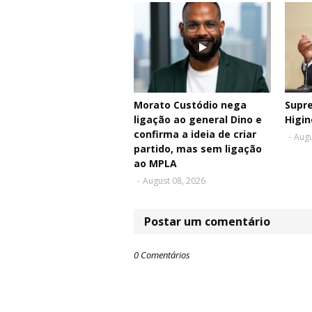
Morato Custódio nega
Supr
ligação ao general Dino e
Higin
confirma a ideia de criar
-
Augu
partido, mas sem ligação
ao MPLA
-
August 08, 2026
Postar um comentário
0 Comentários