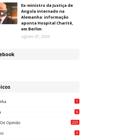
Ex-ministro da Justiça de
Angola internado na
Alemanha: informação
aponta Hospital Charité,
em Berlim
agosto 07, 2026
ebook
icos
1
nha
6
a
223
 De Opinião
3
mo