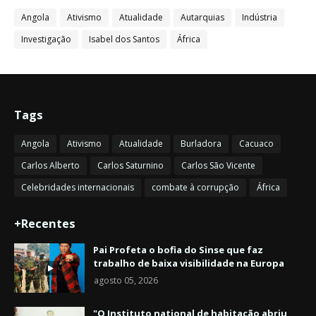
Angola
Ativismo
Atualidade
Autarquias
Indústria
Investigação
Isabel dos Santos
África
Tags
Angola
Ativismo
Atualidade
Burladora
Cacuaco
Carlos Alberto
Carlos Saturnino
Carlos São Vicente
Celebridades internacionais
combate à corrupção
África
+Recentes
Pai Profeta o bofia do Sinse que faz
trabalho de baixa visibilidade na Europa
agosto 05, 2026
"O Instituto national de habitação abriu