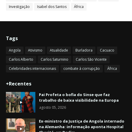
Investigação
Isabel dos Santos
África
Tags
Angola
Ativismo
Atualidade
Burladora
Cacuaco
Carlos Alberto
Carlos Saturnino
Carlos São Vicente
Celebridades internacionais
combate à corrupção
África
+Recentes
Pai Profeta o bofia do Sinse que faz
trabalho de baixa visibilidade na Europa
agosto 05, 2026
Ex-ministro da Justiça de Angola internado
na Alemanha: informação aponta Hospital