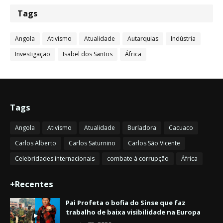
Tags
Angola
Ativismo
Atualidade
Autarquias
Indústria
Investigação
Isabel dos Santos
África
Tags
Angola
Ativismo
Atualidade
Burladora
Cacuaco
Carlos Alberto
Carlos Saturnino
Carlos São Vicente
Celebridades internacionais
combate à corrupção
África
+Recentes
Pai Profeta o bofia do Sinse que faz
trabalho de baixa visibilidade na Europa