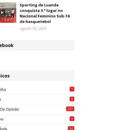
Sporting de Luanda
conquista 3.º lugar no
Nacional Feminino Sub-16
de basquetebol
agosto 05, 2026
ebook
icos
1
nha
6
a
223
 De Opinião
3
mo
34
idade