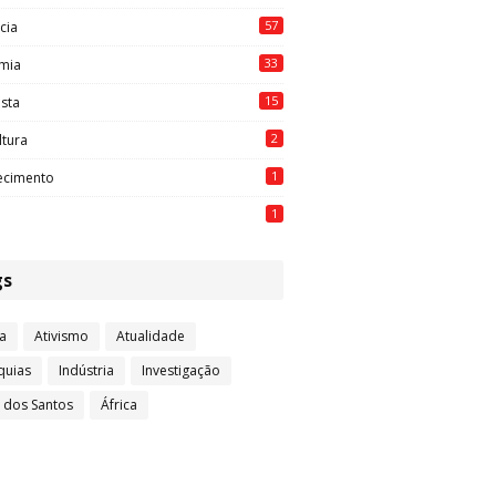
57
cia
33
mia
15
ista
2
ltura
1
ecimento
1
gs
a
Ativismo
Atualidade
quias
Indústria
Investigação
l dos Santos
África