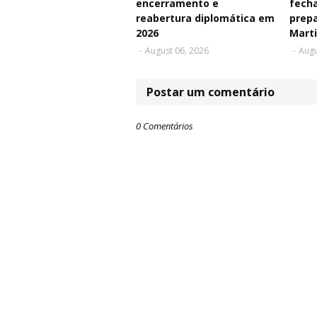
encerramento e
fecha
reabertura diplomática em
prepa
2026
Mart
-
August 06, 2026
-
Augu
Postar um comentário
0 Comentários