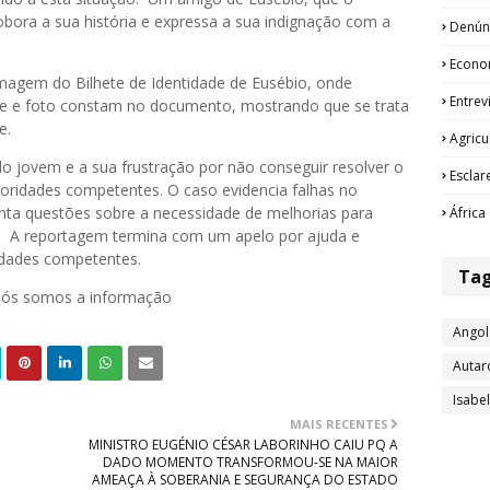
ora a sua história e expressa a sua indignação com a
Denún
Econo
magem do Bilhete de Identidade de Eusébio, onde
Entrev
e e foto constam no documento, mostrando que se trata
ve.
Agricu
 jovem e a sua frustração por não conseguir resolver o
Esclar
oridades competentes. O caso evidencia falhas no
vanta questões sobre a necessidade de melhorias para
África
o. A reportagem termina com um apelo por ajuda e
idades competentes.
Ta
 nós somos a informação
Angol
Autar
Isabe
MAIS RECENTES
MINISTRO EUGÉNIO CÉSAR LABORINHO CAIU PQ A
DADO MOMENTO TRANSFORMOU-SE NA MAIOR
AMEAÇA À SOBERANIA E SEGURANÇA DO ESTADO