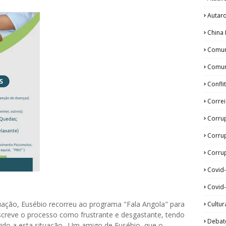
Autar
China 
Comun
Comun
Confli
Corre
Corru
Corru
Corrup
Covid
Covid-
ituação, Eusébio recorreu ao programa "Fala Angola" para
Cultur
descreve o processo como frustrante e desgastante, tendo
Debat
ido a esta situação. Um amigo de Eusébio, que o