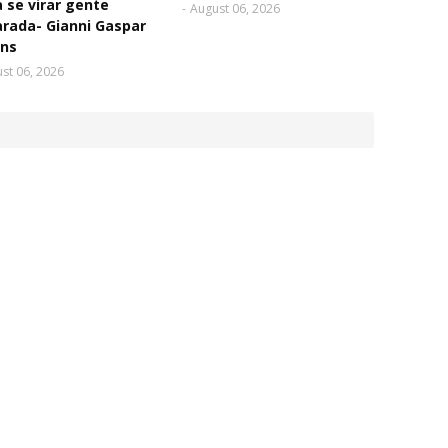
 se virar gente
-
August 06, 2026
rada- Gianni Gaspar
ins
st 06, 2026