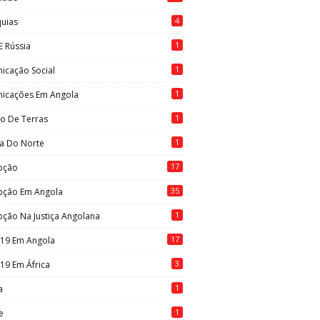
4
quias
1
E Rússia
1
icação Social
1
icações Em Angola
1
to De Terras
1
ia Do Norte
17
pção
35
pção Em Angola
1
ção Na Justiça Angolana
17
-19 Em Angola
3
19 Em África
1
a
1
e