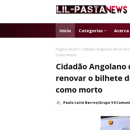
Inicio
Categorias
Acerca
Página inicial
Cidadão Angolano de 25 anos
como morto
Cidadão Angolano 
renovar o bilhete 
como morto
Paulo Leite Barros(Grupo V4 Comun