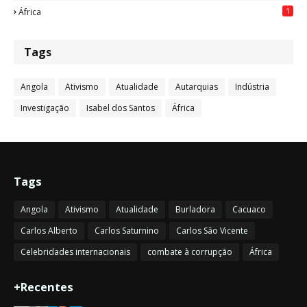
1
África
Tags
Angola
Ativismo
Atualidade
Autarquias
Indústria
Investigação
Isabel dos Santos
África
Tags
Angola
Ativismo
Atualidade
Burladora
Cacuaco
Carlos Alberto
Carlos Saturnino
Carlos São Vicente
Celebridades internacionais
combate à corrupção
África
+Recentes