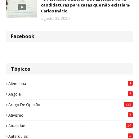
candidaturas para casas que não existiam-
Carlos Inácio
agosto 05, 2026
Facebook
Tópicos
1
Alemanha
6
Angola
223
Artigo De Opinião
3
Ativismo
34
Atualidade
4
Autarquias