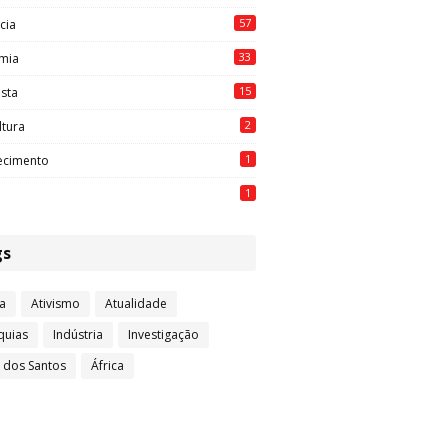
57
cia
33
mia
15
ista
2
ltura
1
ecimento
1
gs
a
Ativismo
Atualidade
quias
Indústria
Investigação
l dos Santos
África