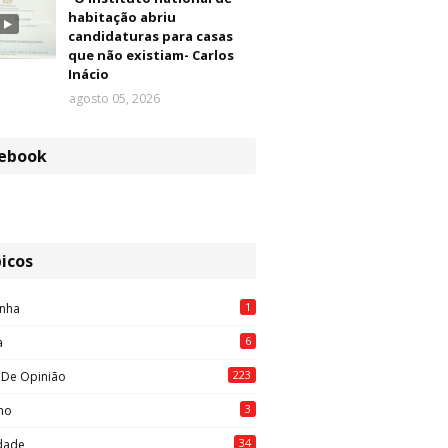
habitação abriu
candidaturas para casas
que não existiam- Carlos
Inácio
agosto 05, 2026
ebook
icos
1
nha
6
a
223
 De Opinião
3
mo
34
idade