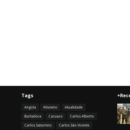
Tags
+Rec
Angola
Ativismo
Atualidade
Burladora
Cacuaco
Carlos Alberto
Carlos Saturnino
Carlos São Vicente