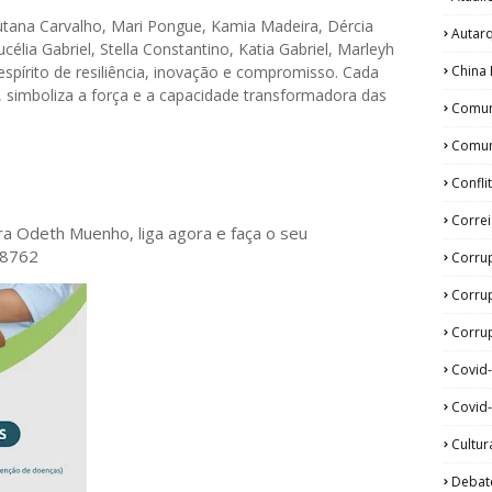
utana Carvalho, Mari Pongue, Kamia Madeira, Dércia
Autar
ucélia Gabriel, Stella Constantino, Katia Gabriel, Marleyh
China 
spírito de resiliência, inovação e compromisso. Cada
, simboliza a força e a capacidade transformadora das
Comun
Comun
Confli
Corre
ora Odeth
Muenho, liga agora e faça o seu
28762
Corru
Corru
Corrup
Covid
Covid-
Cultur
Debat