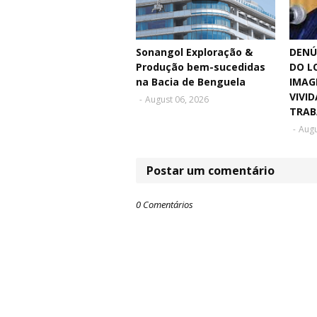
Sonangol Exploração &
DENÚ
Produção bem-sucedidas
DO L
na Bacia de Benguela
IMAG
VIVID
-
August 06, 2026
TRAB
-
Augu
Postar um comentário
0 Comentários