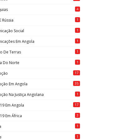
4
quias
1
E Rússia
1
icação Social
1
icações Em Angola
1
to De Terras
1
ia Do Norte
17
pção
35
pção Em Angola
1
ção Na Justiça Angolana
17
-19 Em Angola
3
19 Em África
1
a
1
e