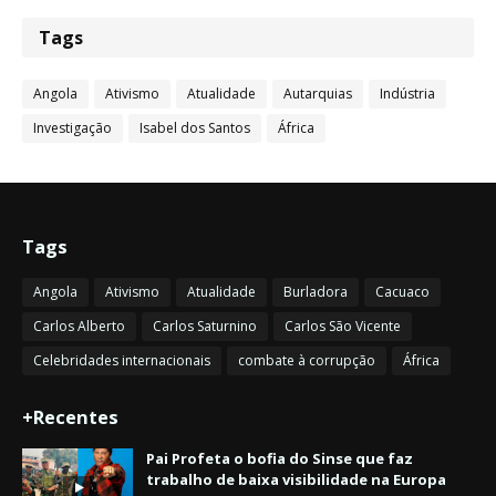
Tags
Angola
Ativismo
Atualidade
Autarquias
Indústria
Investigação
Isabel dos Santos
África
Tags
Angola
Ativismo
Atualidade
Burladora
Cacuaco
Carlos Alberto
Carlos Saturnino
Carlos São Vicente
Celebridades internacionais
combate à corrupção
África
+Recentes
Pai Profeta o bofia do Sinse que faz
trabalho de baixa visibilidade na Europa