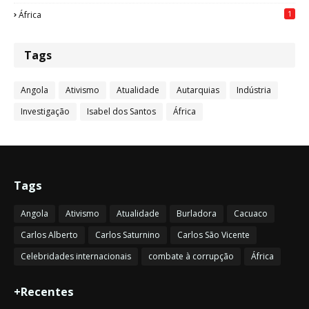
1
África
Tags
Angola
Ativismo
Atualidade
Autarquias
Indústria
Investigação
Isabel dos Santos
África
Tags
Angola
Ativismo
Atualidade
Burladora
Cacuaco
Carlos Alberto
Carlos Saturnino
Carlos São Vicente
Celebridades internacionais
combate à corrupção
África
+Recentes