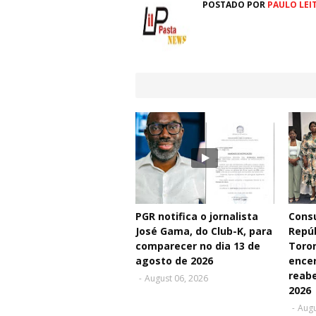
POSTADO POR
PAULO LEI
PGR notifica o jornalista
Consu
José Gama, do Club-K, para
Repú
comparecer no dia 13 de
Toro
agosto de 2026
ence
reabe
-
August 06, 2026
2026
-
Augu