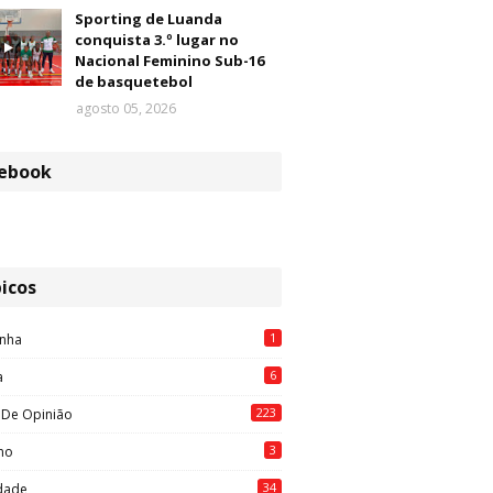
Sporting de Luanda
conquista 3.º lugar no
Nacional Feminino Sub-16
de basquetebol
agosto 05, 2026
ebook
icos
1
nha
6
a
223
 De Opinião
3
mo
34
idade