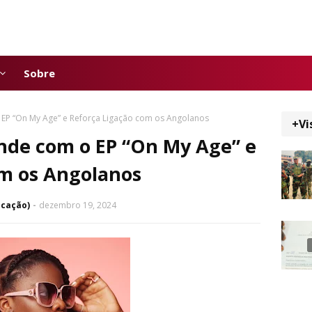
Sobre
EP “On My Age” e Reforça Ligação com os Angolanos
+Vi
nde com o EP “On My Age” e
om os Angolanos
icação)
dezembro 19, 2024