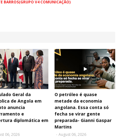
TE BARROS(GRUPO V4 COMUNICAÇÃO)
lado Geral da
O petróleo é quase
blica de Angola em
metade da economia
nto anuncia
angolana. Essa conta só
rramento e
fecha se virar gente
rtura diplomática em
preparada- Gianni Gaspar
Martins
st 06, 2026
-
August 06, 2026