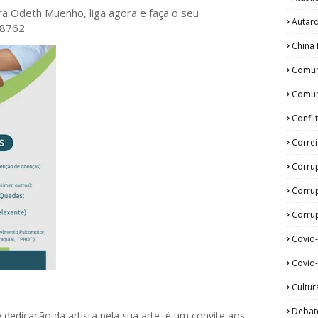
ora Odeth
Muenho, liga agora e faça o seu
Autar
28762
China 
Comun
Comun
Confli
Corre
Corru
Corru
Corrup
Covid
Covid-
Cultur
Debat
 dedicação da artista pela sua arte, é um convite aos