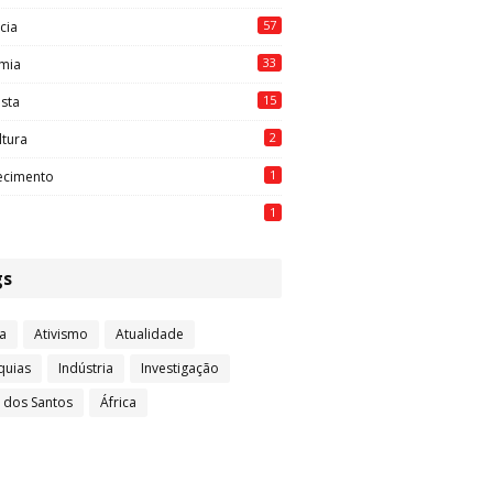
57
cia
33
mia
15
ista
2
ltura
1
ecimento
1
gs
a
Ativismo
Atualidade
quias
Indústria
Investigação
l dos Santos
África