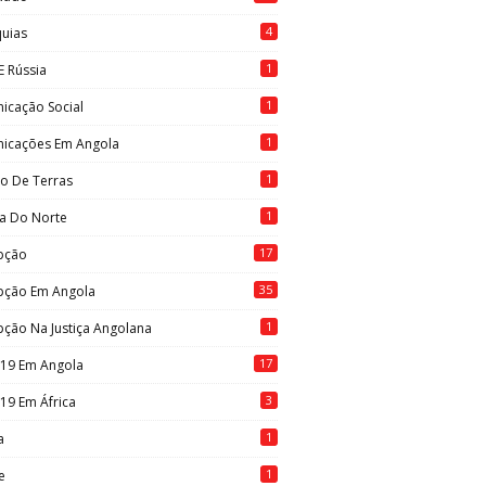
4
quias
1
E Rússia
1
icação Social
1
icações Em Angola
1
to De Terras
1
ia Do Norte
17
pção
35
pção Em Angola
1
ção Na Justiça Angolana
17
-19 Em Angola
3
19 Em África
1
a
1
e