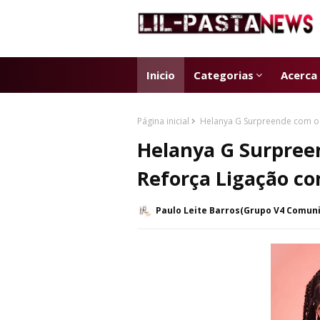
Inicio
Categorias
Acerca
Página inicial
Helanya G Surpreende com o 
Helanya G Surpree
Reforça Ligação c
Paulo Leite Barros(Grupo V4 Comun