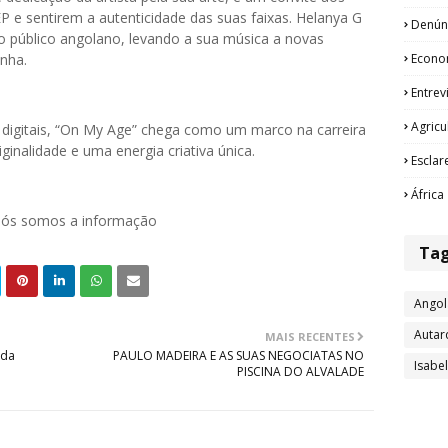
 e sentirem a autenticidade das suas faixas. Helanya G
Denún
 o público angolano, levando a sua música a novas
Econo
nha.
Entrev
Agricu
as digitais, “On My Age” chega como um marco na carreira
nalidade e uma energia criativa única.
Esclar
África
 nós somos a informação
Ta
Angol
Autar
MAIS RECENTES
ida
PAULO MADEIRA E AS SUAS NEGOCIATAS NO
Isabe
PISCINA DO ALVALADE