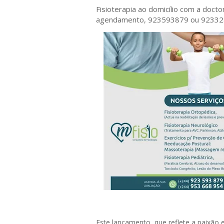
Fisioterapia ao domicílio com a doct
agendamento, 923593879 ou 9233
Este lançamento, que reflete a paixão e