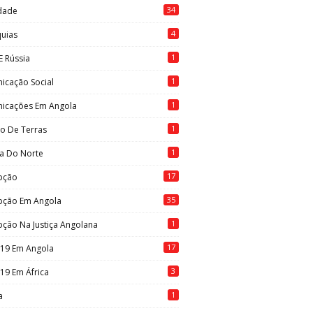
34
idade
4
quias
1
E Rússia
1
icação Social
1
icações Em Angola
1
to De Terras
1
ia Do Norte
17
pção
35
pção Em Angola
1
ção Na Justiça Angolana
17
-19 Em Angola
3
19 Em África
1
a