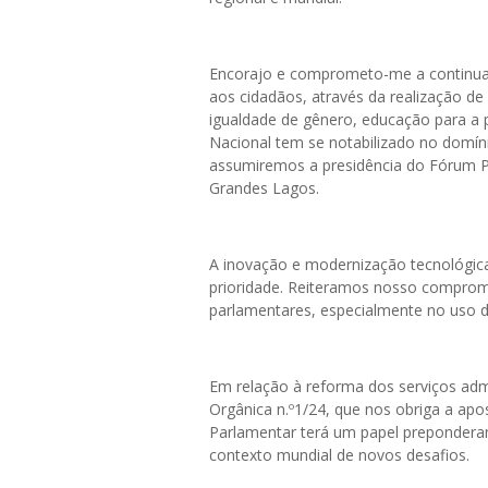
Encorajo e comprometo-me a continuar 
aos cidadãos, através da realização d
igualdade de gênero, educação para a 
Nacional tem se notabilizado no domín
assumiremos a presidência do Fórum P
Grandes Lagos.
A inovação e modernização tecnológic
prioridade. Reiteramos nosso compromi
parlamentares, especialmente no uso da i
Em relação à reforma dos serviços ad
Orgânica n.º1/24, que nos obriga a ap
Parlamentar terá um papel preponderan
contexto mundial de novos desafios.