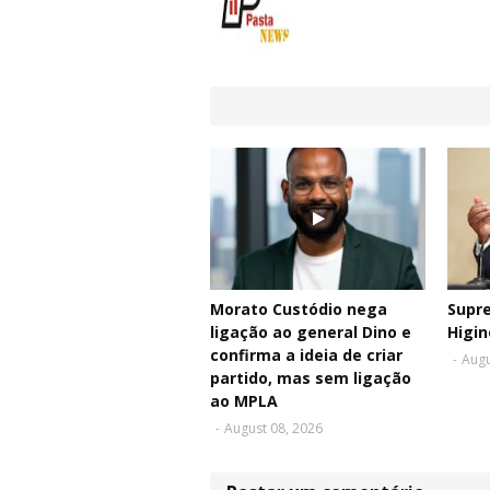
Morato Custódio nega
Supr
ligação ao general Dino e
Higin
confirma a ideia de criar
-
Augu
partido, mas sem ligação
ao MPLA
-
August 08, 2026