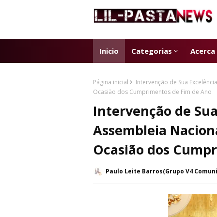
Inicio
Categorias
Acerca
Página inicial
Intervenção de Sua Excelência
Ocasião dos Cumprimentos de Fim de Ano
Intervenção de Sua
Assembleia Naciona
Ocasião dos Cumpr
Paulo Leite Barros(Grupo V4 Comun