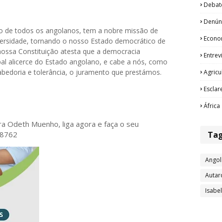
Debat
Denún
vo de todos os angolanos, tem a nobre missão de
Econo
iversidade, tornando o nosso Estado democrático de
 A nossa Constituição atesta que a democracia
Entrev
cipal alicerce do Estado angolano, e cabe a nós, como
abedoria e tolerância, o juramento que prestámos.
Agricu
Esclar
África
ora Odeth
Muenho, liga agora e faça o seu
Ta
28762
Angol
Autar
Isabe