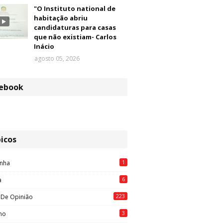
"O Instituto national de
habitação abriu
candidaturas para casas
que não existiam- Carlos
Inácio
agosto 05, 2026
ebook
icos
1
nha
6
a
223
 De Opinião
3
mo