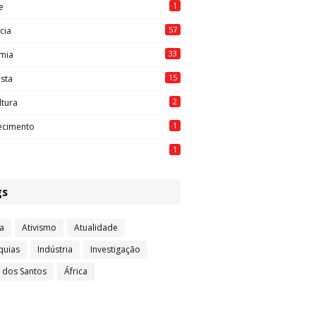
1
e
57
cia
33
mia
15
ista
2
ltura
1
ecimento
1
gs
a
Ativismo
Atualidade
quias
Indústria
Investigação
l dos Santos
África