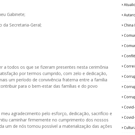
Atual
 meu Gabinete;
Autar
ão da Secretaria-Geral;
China 
;
Comun
Comun
Confli
Corre
er a todos os que se fizeram presentes nesta cerimônia
atisfação por termos cumprido, com zelo e dedicação,
Corru
ais um período de convivência fraterna entre a família
ntribuir para o bem-estar das famílias e do povo
Corru
Corrup
Covid
 o meu agradecimento pelo esforço, dedicação, sacrifício e
Covid-
rmitiu caminhar firmemente no cumprimento dos nossos
ada um de nós tornou possível a materialização das ações
Cultur