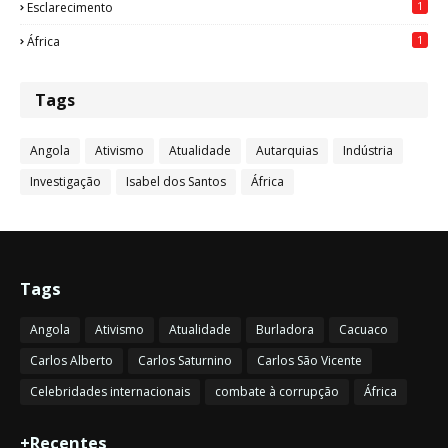
1
Esclarecimento
1
África
Tags
Angola
Ativismo
Atualidade
Autarquias
Indústria
Investigação
Isabel dos Santos
África
Tags
Angola
Ativismo
Atualidade
Burladora
Cacuaco
Carlos Alberto
Carlos Saturnino
Carlos São Vicente
Celebridades internacionais
combate à corrupção
África
+Recentes