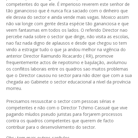
competentes do que ele. É imperioso reverem este senhor de
tão ganancioso que é nunca fica saciado com o dinheiro que
ele desvia do sector e ainda vende mais vagas. Moxico assim
não vai longe com gente desta espécie tão gananciosa e que
veem fantasmas em todos os lados. O referido Director nao
percebe nada sobre o sector que dirige, não visita as escolas,
nao faz nada digno de aplausos e desde que chegou so tem
vindo a estragar tudo o que ja andou melhor na vigência do
anterior Director Raimundo Ricacardo ( RR), promove
frequentemente actos de nepotismo e bajulação, avolumou
os conflitos laborais entre os quadros sao muitos problemas
que o Director causou no sector para não dizer que com a sua
chegada ao Gabinete o sector educacional a nível da província
morreu.
Precisamos ressuscitar o sector com pessoas sérias e
competentes e não com o Director Tchimo Cassuié que vive
pagando míudos pseudo juristas para forjarem processos
contra os quadros competentes que querem de facto
contribuir para o desenvolvimento do sector.
Obs.: tem mais outros capítulos.