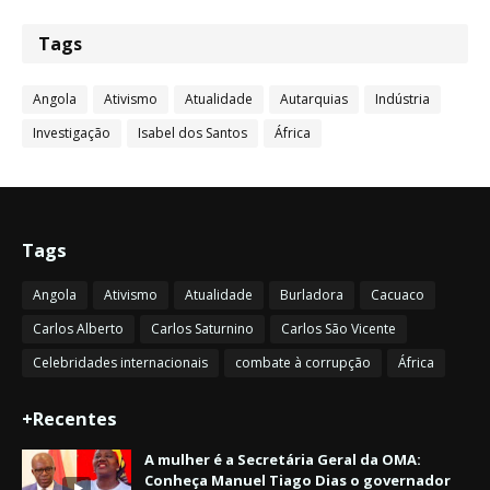
Tags
Angola
Ativismo
Atualidade
Autarquias
Indústria
Investigação
Isabel dos Santos
África
Tags
Angola
Ativismo
Atualidade
Burladora
Cacuaco
Carlos Alberto
Carlos Saturnino
Carlos São Vicente
Celebridades internacionais
combate à corrupção
África
+Recentes
A mulher é a Secretária Geral da OMA:
Conheça Manuel Tiago Dias o governador