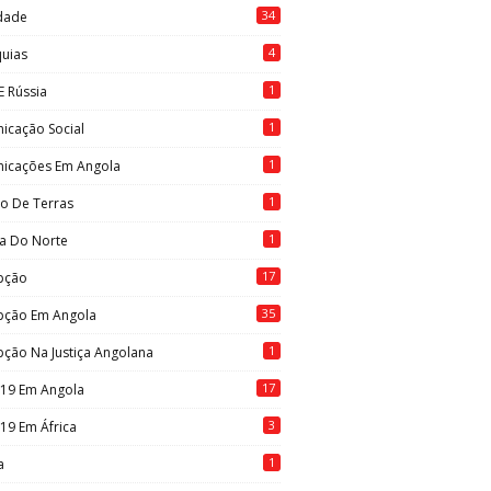
34
idade
4
quias
1
E Rússia
1
icação Social
1
icações Em Angola
1
to De Terras
1
ia Do Norte
17
pção
35
pção Em Angola
1
ção Na Justiça Angolana
17
-19 Em Angola
3
19 Em África
1
a