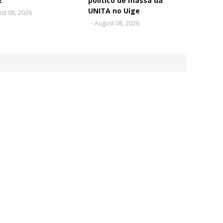
z
político de massa da
UNITA no Uíge
st 08, 2026
-
August 08, 2026