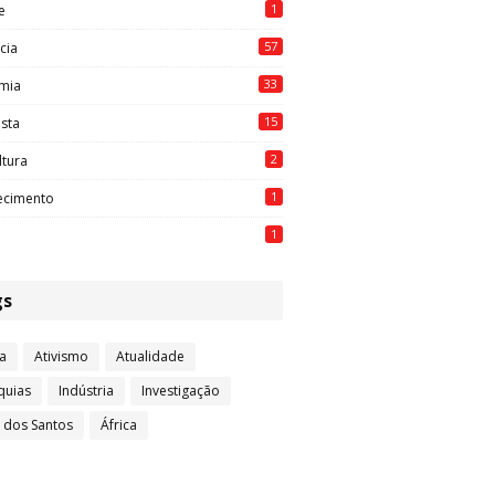
1
e
57
cia
33
mia
15
ista
2
ltura
1
ecimento
1
gs
a
Ativismo
Atualidade
quias
Indústria
Investigação
l dos Santos
África