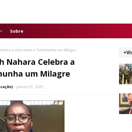
Sobre
Celebra a Liberdade e Testemunha um Milagre
+Vi
h Nahara Celebra a
munha um Milagre
icação)
janeiro 01, 2025