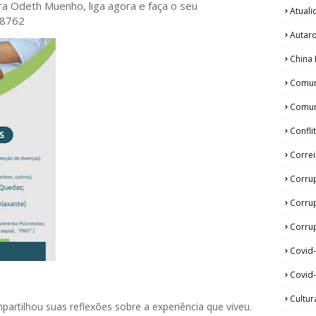
ora Odeth
Muenho, liga agora e faça o seu
Atual
28762
Autar
China 
Comun
Comun
Confli
Corre
Corru
Corru
Corrup
Covid
Covid-
Cultur
rtilhou suas reflexões sobre a experiência que viveu.