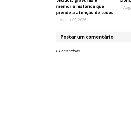
tecidos, gravuras e
Moni
memória histórica que
-
Augu
prende a atenção de todos
-
August 09, 2026
Postar um comentário
0 Comentários