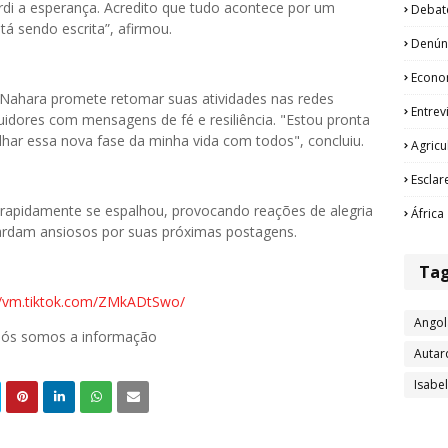
rdi a esperança. Acredito que tudo acontece por um
Debat
tá sendo escrita”, afirmou.
Denún
Econo
 Nahara promete retomar suas atividades nas redes
Entrev
guidores com mensagens de fé e resiliência. "Estou pronta
ar essa nova fase da minha vida com todos", concluiu.
Agricu
Esclar
a rapidamente se espalhou, provocando reações de alegria
África
ardam ansiosos por suas próximas postagens.
Ta
//vm.tiktok.com/ZMkADtSwo/
Angol
 nós somos a informação
Autar
Isabe