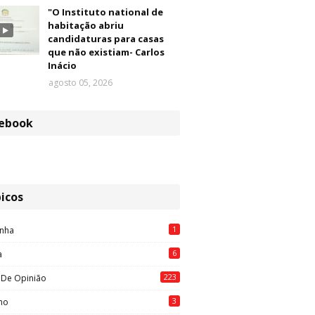
"O Instituto national de
habitação abriu
candidaturas para casas
que não existiam- Carlos
Inácio
agosto 05, 2026
ebook
icos
1
nha
6
a
223
 De Opinião
3
mo