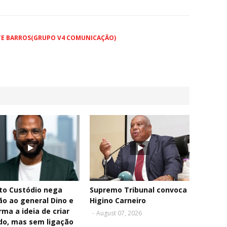
TE BARROS(GRUPO V4 COMUNICAÇÃO)
to Custódio nega
Supremo Tribunal convoca
ão ao general Dino e
Higino Carneiro
rma a ideia de criar
-
August 07, 2026
do, mas sem ligação