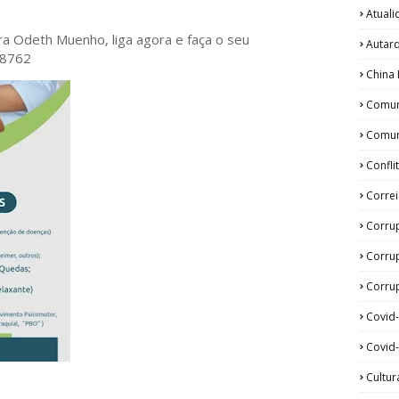
Atual
ora Odeth
Muenho, liga agora e faça o seu
Autar
28762
China 
Comun
Comun
Confli
Corre
Corru
Corru
Corrup
Covid
Covid-
Cultur