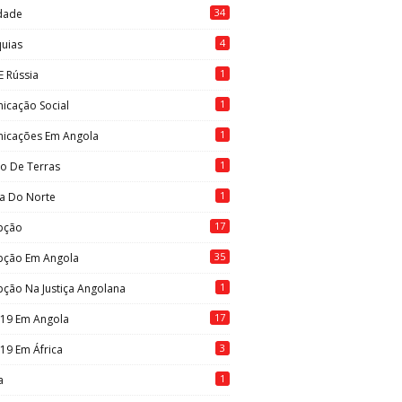
34
idade
4
quias
1
E Rússia
1
icação Social
1
icações Em Angola
1
to De Terras
1
ia Do Norte
17
pção
35
pção Em Angola
1
ção Na Justiça Angolana
17
-19 Em Angola
3
19 Em África
1
a