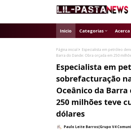
Inicio
Categorias
Acerca
Página inicial
Especialista em petróleo den
Barra do Dande: Obra orçada em 250 milhões
Especialista em pe
sobrefacturação n
Oceânico da Barra
250 milhões teve cu
dólares
Paulo Leite Barros(Grupo V4 Comun