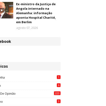
Ex-ministro da Justiça de
Angola internado na
Alemanha: informação
aponta Hospital Charité,
em Berlim
agosto 07, 2026
ebook
icos
1
nha
6
a
223
 De Opinião
3
mo