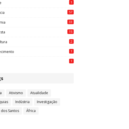
1
e
57
cia
33
mia
15
ista
2
ltura
1
ecimento
1
gs
a
Ativismo
Atualidade
quias
Indústria
Investigação
l dos Santos
África