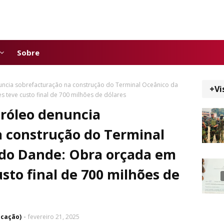
Sobre
uncia sobrefacturação na construção do Terminal Oceânico da
+Vi
 teve custo final de 700 milhões de dólares
tróleo denuncia
a construção do Terminal
 do Dande: Obra orçada em
sto final de 700 milhões de
icação)
fevereiro 21, 2025