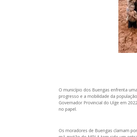
O município dos Buengas enfrenta uma g
progresso e a mobilidade da populaçã
Governador Provincial do Uíge em 202
no papel.
Os moradores de Buengas clamam por 
má gestão do MPLA tem sido um entra