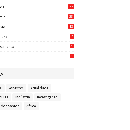
57
cia
33
mia
15
ista
2
ltura
1
ecimento
1
gs
a
Ativismo
Atualidade
quias
Indústria
Investigação
l dos Santos
África