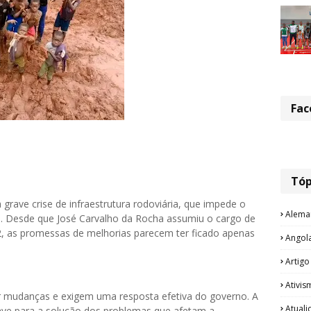
Fac
Tóp
rave crise de infraestrutura rodoviária, que impede o
Alema
o. Desde que José Carvalho da Rocha assumiu o cargo de
2, as promessas de melhorias parecem ter ficado apenas
Angol
Artigo
Ativis
mudanças e exigem uma resposta efetiva do governo. A
Atual
ve para a solução dos problemas que afetam a