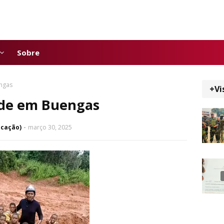
Sobre
engas
+Vi
ade em Buengas
icação)
março 30, 2025