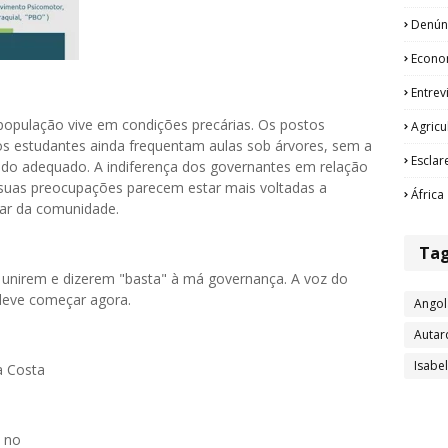
Denún
Econo
Entrev
 população vive em condições precárias. Os postos
Agricu
s estudantes ainda frequentam aulas sob árvores, sem a
Esclar
ado adequado. A indiferença dos governantes em relação
 suas preocupações parecem estar mais voltadas a
África
tar da comunidade.
Ta
 unirem e dizerem "basta" à má governança. A voz do
deve começar agora.
Angol
Autar
Isabe
a Costa
o no