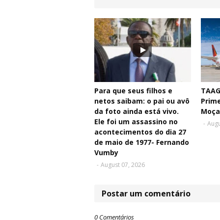
Para que seus filhos e
TAAG 
netos saibam: o pai ou avô
Prim
da foto ainda está vivo.
Moça
Ele foi um assassino no
-
Augu
acontecimentos do dia 27
de maio de 1977- Fernando
Vumby
-
August 07, 2026
Postar um comentário
0 Comentários