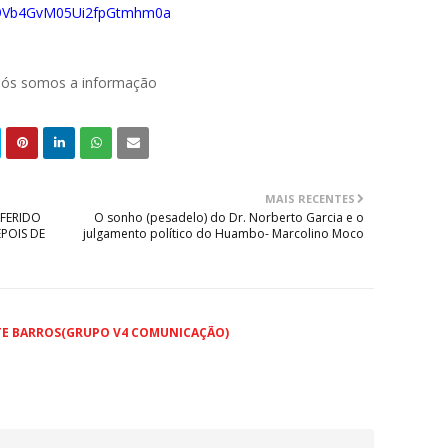
029Vb4GvM05Ui2fpGtmhm0a
 nós somos a informação
MAIS RECENTES
FERIDO
O sonho (pesadelo) do Dr. Norberto Garcia e o
POIS DE
julgamento político do Huambo- Marcolino Moco
TE BARROS(GRUPO V4 COMUNICAÇÃO)