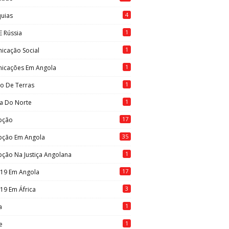
4
quias
1
E Rússia
1
icação Social
1
icações Em Angola
1
to De Terras
1
ia Do Norte
17
pção
35
pção Em Angola
1
ção Na Justiça Angolana
17
-19 Em Angola
3
19 Em África
1
a
1
e