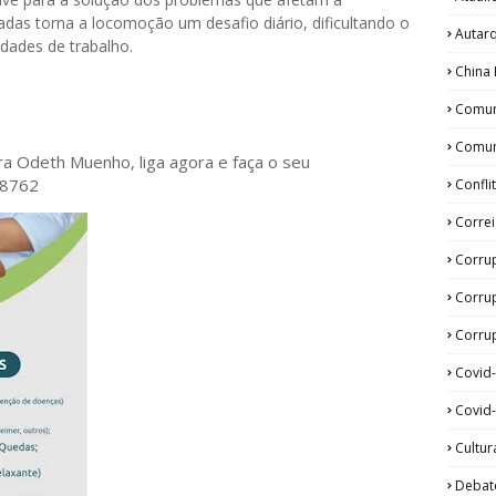
das torna a locomoção um desafio diário, dificultando o
Autar
idades de trabalho.
China 
Comun
Comun
ora Odeth
Muenho, liga agora e faça o seu
28762
Confli
Corre
Corru
Corru
Corrup
Covid
Covid-
Cultur
Debat