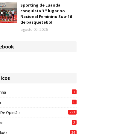
Sporting de Luanda
conquista 3.º lugar no
Nacional Feminino Sub-16
de basquetebol
agosto 05, 2026
ebook
icos
1
nha
6
a
223
 De Opinião
3
mo
34
idade