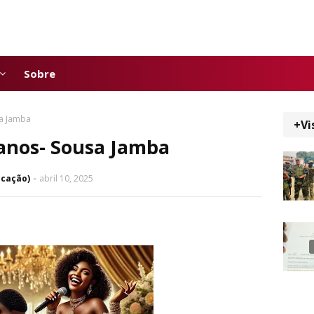
Sobre
a Jamba
+Vi
anos- Sousa Jamba
icação)
abril 10, 2025