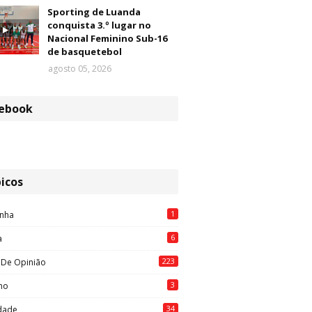
Sporting de Luanda
conquista 3.º lugar no
Nacional Feminino Sub-16
de basquetebol
agosto 05, 2026
ebook
icos
1
nha
6
a
223
 De Opinião
3
mo
34
idade