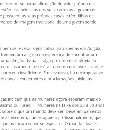
ansformou-se numa afirmação do valor próprio da
 estão estabelecidas nas suas carreiras e gozam de
é possuem as suas próprias casas e têm filhos de
ta imenso da imagem tradicional de uma jovem sendo
também se revelou significativa, não apenas em Angola,
 frequentam a igreja na esperança de encontrar um
uma bênção divina — algo próximo da teologia da
a um casamento, este é visto como um favor divino, e
pareceria insuficiente. Em vez disso, há um imperativo
de danças exuberantes e proclamações jubilosas.
nças indicam que as mulheres agora esperam mais do
alismo ou ilusão — mulheres na faixa dos 20 a 30 anos
s sobre o que um marido deve ser. Desejam parceiros
 que as escutem, que as apoiem profissionalmente, que
que as façam sentir-se especiais. O marido ideal é,
alma e uma espécie de troféu — alguém que possam