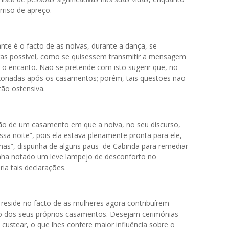
riso de apreço.
nte é o facto de as noivas, durante a dança, se
ras possível, como se quisessem transmitir a mensagem
 o encanto. Não se pretende com isto sugerir que, no
ixonadas após os casamentos; porém, tais questões não
tão ostensiva.
o de um casamento em que a noiva, no seu discurso,
ssa noite”, pois ela estava plenamente pronta para ele,
has”, dispunha de alguns paus de Cabinda para remediar
enha notado um leve lampejo de desconforto no
ia tais declarações.
eside no facto de as mulheres agora contribuírem
to dos seus próprios casamentos. Desejam cerimónias
ustear, o que lhes confere maior influência sobre o