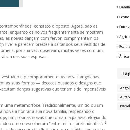
Denún
Econo
contemporâneos, constato o oposto. Agora, são as
Entrev
ante, enquanto os noivos frequentemente se mostram
Agricu
es, as noivas dançam com fervor, cumprimentam os
h-five” e parecem prestes a saltar dos seus vestidos de
Esclar
s homens, por sua vez, observam, muitas vezes com um
rância das suas esposas.
África
Ta
 vestuário e o comportamento. As noivas angolanas
em as suas formas — decotes ousados e designs que
Angol
xecutam danças sugestivas que teriam sido impensáveis
Autar
am uma metamorfose. Tradicionalmente, um tio ou um
Isabe
 noiva a honrar a sua nova família, respeitando o
Hoje, há próprias noivas que tomam a palavra, elogiando
rando como o escolheram “entre muitos pretendentes”. É
ta de pessoas significativas nas suas vidas, enquanto