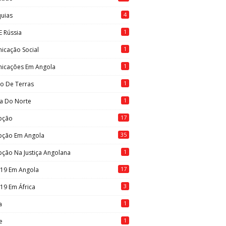
4
quias
1
E Rússia
1
icação Social
1
icações Em Angola
1
to De Terras
1
ia Do Norte
17
pção
35
pção Em Angola
1
ção Na Justiça Angolana
17
-19 Em Angola
3
19 Em África
1
a
1
e