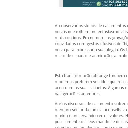
Ao observar os vídeos de casamentos 
noivas que exibem um entusiasmo vibr
mais contidos. Em numerosas gravaçõ
convidados com gestos efusivos de “hig
noiva para expressar a sua alegria. O
misto de espanto e admiração, a exube
Esta transformação abrange também o
modernas preferem vestidos que realc
acentuam as suas silhuetas. Algumas e
nas gerações anteriores.
Até os discursos de casamento sofrer
membro sénior da família aconselhava a
marido e preservando certos valores. 
publicamente os seus maridos e decla
comum que agradeçam a uma extensa lis