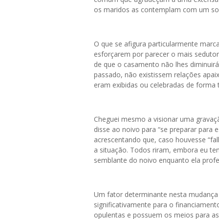
os maridos as contemplam com um sor
O que se afigura particularmente marca
esforçarem por parecer o mais seduto
de que o casamento não lhes diminuirá
passado, não existissem relações apa
eram exibidas ou celebradas de forma 
Cheguei mesmo a visionar uma gravaçã
disse ao noivo para “se preparar para e
acrescentando que, caso houvesse “fal
a situação. Todos riram, embora eu t
semblante do noivo enquanto ela profer
Um fator determinante nesta mudança r
significativamente para o financiamen
opulentas e possuem os meios para as c