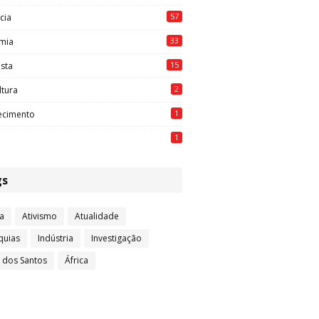
57
cia
33
mia
15
ista
2
ltura
1
ecimento
1
gs
a
Ativismo
Atualidade
quias
Indústria
Investigação
l dos Santos
África