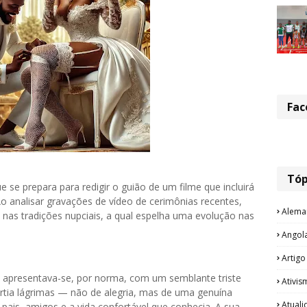
Fac
Tóp
 se prepara para redigir o guião de um filme que incluirá
 analisar gravações de vídeo de cerimônias recentes,
Alema
as tradições nupciais, a qual espelha uma evolução nas
Angol
Artigo
 apresentava-se, por norma, com um semblante triste
Ativis
rtia lágrimas — não de alegria, mas de uma genuína
Atual
 pais, amigos e a vida confortável que conhecia. A sua