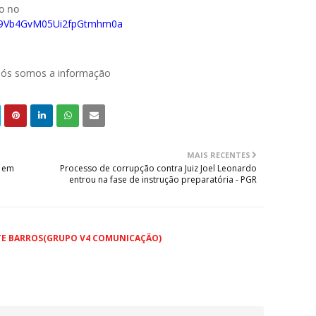
do no
029Vb4GvM05Ui2fpGtmhm0a
 nós somos a informação
MAIS RECENTES
5 em
Processo de corrupção contra Juiz Joel Leonardo
entrou na fase de instrução preparatória - PGR
TE BARROS(GRUPO V4 COMUNICAÇÃO)