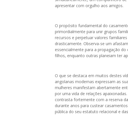
apresentar com orgulho aos amigos.
O propósito fundamental do casamento
primordialmente para unir grupos famili
recursos e perpetuar valores familiare
drasticamente. Observa-se um afastam
essencialmente para a propagação do c
filhos, enquanto outras planeiam ter ap
O que se destaca em muitos destes ví
angolanas modernas expressam as suas 
mulheres manifestam abertamente entu
por uma vida de relações apaixonadas. 
contrasta fortemente com a reserva da
durante anos para custear casamento
pública do seu estatuto relacional e da