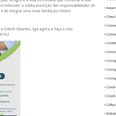
esconhecido: a súbita assunção das responsabilidades de
Autar
e de integrar uma nova família por inteiro.
China 
Comun
ora Odeth
Muenho, liga agora e faça o seu
28762
Comun
Confli
Corre
Corru
Corru
Corrup
Covid
Covid-
Cultur
Debat