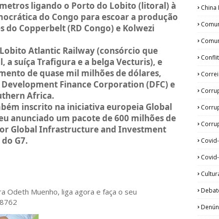
etros ligando o Porto do Lobito (litoral) à
China 
mocrática do Congo para escoar a produção
Comun
ões do Copperbelt (RD Congo) e Kolwezi
Comun
Lobito Atlantic Railway (consórcio que
Confli
 a suíça Trafigura e a belga Vecturis), e
mento de quase mil milhões de dólares,
Corre
a Development Finance Corporation (DFC) e
Corru
thern Africa.
bém inscrito na iniciativa europeia Global
Corru
eu anunciado um pacote de 600 milhões de
Corrup
for Global Infrastructure and Investment
 do G7.
Covid
Covid-
Cultur
Debat
ora Odeth
Muenho, liga agora e faça o seu
28762
Denún