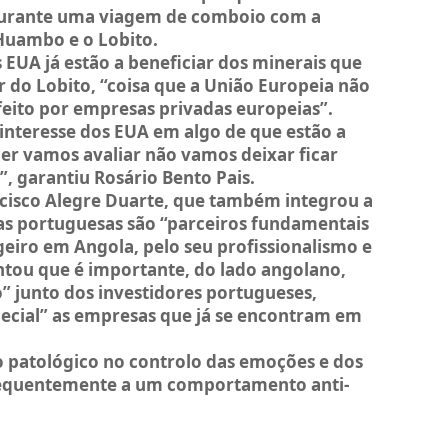
s durante uma viagem de comboio com a
Huambo e o Lobito.
EUA já estão a beneficiar dos minerais que
 do Lobito, “coisa que a União Europeia não
 feito por empresas privadas europeias”.
sinteresse dos EUA em algo de que estão a
cer vamos avaliar não vamos deixar ficar
”, garantiu Rosário Bento Pais.
isco Alegre Duarte, que também integrou a
as portuguesas são “parceiros fundamentais
geiro em Angola, pelo seu profissionalismo e
ntou que é importante, do lado angolano,
” junto dos investidores portugueses,
ecial” as empresas que já se encontram em
io patológico no controlo das emoções e dos
requentemente a um comportamento anti-