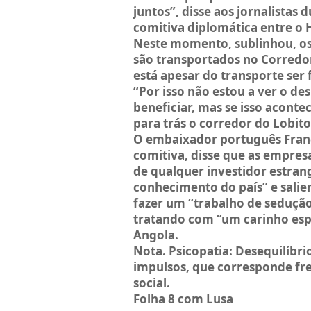
juntos”, disse aos jornalista
comitiva diplomática entre o 
Neste momento, sublinhou, os 
são transportados no Corredor
está apesar do transporte ser
“Por isso não estou a ver o de
beneficiar, mas se isso aconte
para trás o corredor do Lobito
O embaixador português Franc
comitiva, disse que as empres
de qualquer investidor estran
conhecimento do país” e salie
fazer um “trabalho de sedução
tratando com “um carinho esp
Angola.
Nota. Psicopatia: Desequilíbr
impulsos, que corresponde f
social.
Folha 8 com Lusa