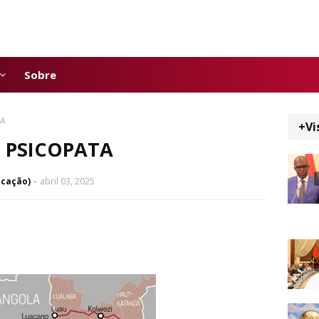
Sobre
TA
+Vi
 PSICOPATA
icação)
abril 03, 2025