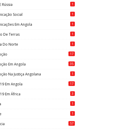
1
E Rússia
1
icação Social
1
icações Em Angola
1
to De Terras
1
ia Do Norte
17
pção
35
pção Em Angola
1
ção Na Justiça Angolana
17
-19 Em Angola
3
19 Em África
1
a
1
e
57
cia