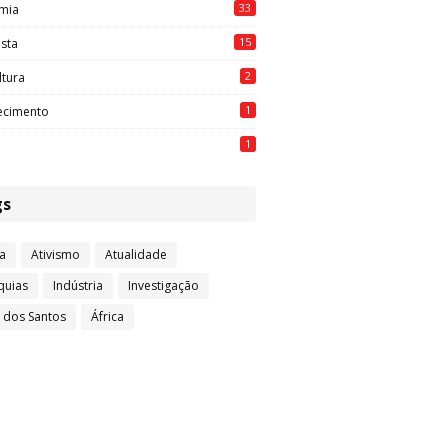
33
mia
15
ista
2
ltura
1
ecimento
1
gs
a
Ativismo
Atualidade
quias
Indústria
Investigação
l dos Santos
África