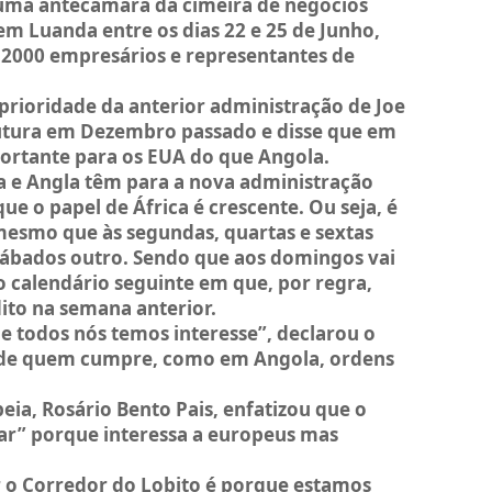
uma antecâmara da cimeira de negócios
 em Luanda entre os dias 22 e 25 de Junho,
 2000 empresários e representantes de
prioridade da anterior administração de Joe
trutura em Dezembro passado e disse que em
portante para os EUA do que Angola.
a e Angla têm para a nova administração
e o papel de África é crescente. Ou seja, é
mesmo que às segundas, quartas e sextas
e sábados outro. Sendo que aos domingos vai
 calendário seguinte em que, por regra,
dito na semana anterior.
e todos nós temos interesse”, declarou o
de quem cumpre, como em Angola, ordens
a, Rosário Bento Pais, enfatizou que o
car” porque interessa a europeus mas
ar o Corredor do Lobito é porque estamos