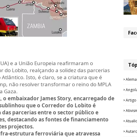
Fac
EUA) e a União Europeia reafirmaram o
Tóp
r do Lobito, realçando a solidez das parcerias
Atlântico. Isto, é claro, se a criatura que é
Alema
mp, não resolver transformar o reino do MPLA
Angol
ra Gaza.
s, o embaixador James Story, encarregado de
Artigo
sublinhou que o Corredor do Lobito é
Ativis
das parcerias entre o sector público e
es, destacando as fontes de financiamento
Atual
tes projectos.
Autar
fra-estrutura ferroviária que atravessa