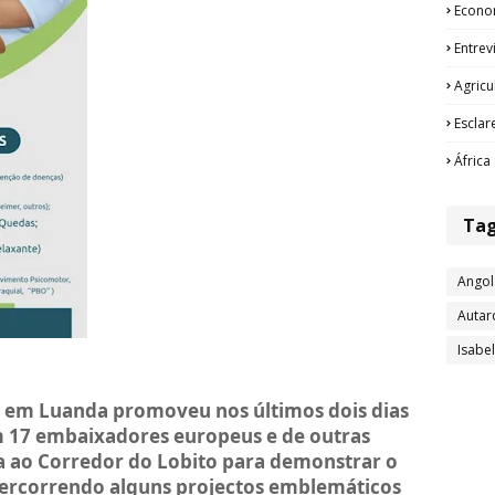
Econo
Entrev
Agricu
Esclar
África
Ta
Angol
Autar
Isabe
 em Luanda promoveu nos últimos dois dias
 17 embaixadores europeus e de outras
a ao Corredor do Lobito para demonstrar o
 percorrendo alguns projectos emblemáticos