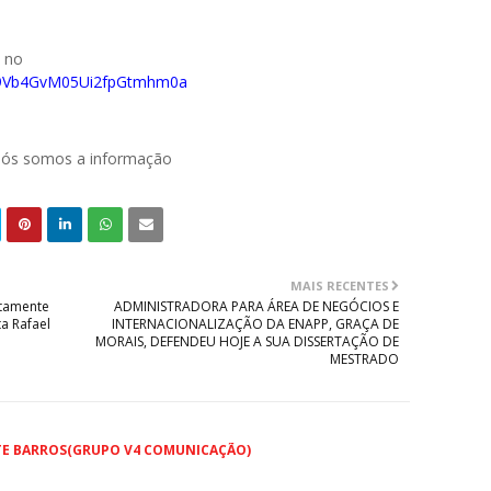
o no
029Vb4GvM05Ui2fpGtmhm0a
 nós somos a informação
MAIS RECENTES
utamente
ADMINISTRADORA PARA ÁREA DE NEGÓCIOS E
ta Rafael
INTERNACIONALIZAÇÃO DA ENAPP, GRAÇA DE
MORAIS, DEFENDEU HOJE A SUA DISSERTAÇÃO DE
MESTRADO
TE BARROS(GRUPO V4 COMUNICAÇÃO)