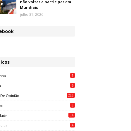
não voltar a participar em
Mundiais
julho 31, 2026
ebook
icos
1
nha
6
a
223
 De Opinião
3
mo
34
idade
4
quias