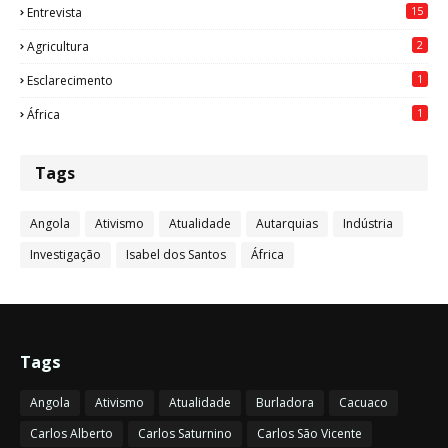
15
Entrevista
2
Agricultura
1
Esclarecimento
1
África
Tags
Angola
Ativismo
Atualidade
Autarquias
Indústria
Investigação
Isabel dos Santos
África
Tags
Angola
Ativismo
Atualidade
Burladora
Cacuaco
Carlos Alberto
Carlos Saturnino
Carlos São Vicente