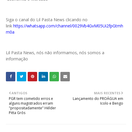
Siga o canal do Lil Pasta News clicando no
link
https://whatsapp.com/channel/0029Vb4GvM05Ui2fpGtmh
m0a
Lil Pasta News, nós não informamos, nós somos a
informação
ANTIGOS
MAIS RECENTES
PGR tem cometido erros e
Lançamento do PROÁGUA em
alguns magistrados erram
Icolo e Bengo
"propositadamente" Hélder
Pitta Grós