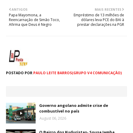
ANTIGOS
MAIS RECENTES
Papa Mayomona, a
Empréstimo de 13 milhões de
Reencarnação de Simão Toco,
dólares leva PCE do BAI à
Afirma que Deus é Negro
prestar declarações na PGR
POSTADO POR
PAULO LEITE BARROS(GRUPO V4 COMUNICAÇÃO)
Governo angolano admite crise de
combustível no país
August 06, 2026
O Bairro dos Kuduristas- Sousa Jamba