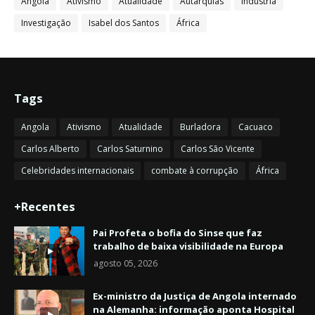
Angola
Ativismo
Atualidade
Autarquias
Indústria
Investigação
Isabel dos Santos
África
Tags
Angola
Ativismo
Atualidade
Burladora
Cacuaco
Carlos Alberto
Carlos Saturnino
Carlos São Vicente
Celebridades internacionais
combate à corrupção
África
+Recentes
Pai Profeta o bofia do Sinse que faz
trabalho de baixa visibilidade na Europa
agosto 05, 2026
Ex-ministro da Justiça de Angola internado
na Alemanha: informação aponta Hospital