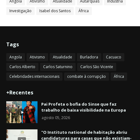
Angola
Ativismo
Atualidade
Autarquias
Indústria
Investigação
Isabel dos Santos
África
Tags
Angola
Ativismo
Atualidade
Burladora
Cacuaco
Carlos Alberto
Carlos Saturnino
Carlos São Vicente
Celebridades internacionais
combate à corrupção
África
+Recentes
Pai Profeta o bofia do Sinse que faz
trabalho de baixa visibilidade na Europa
agosto 05, 2026
"O Instituto national de habitação abriu
candidaturas para casas que não existiam-