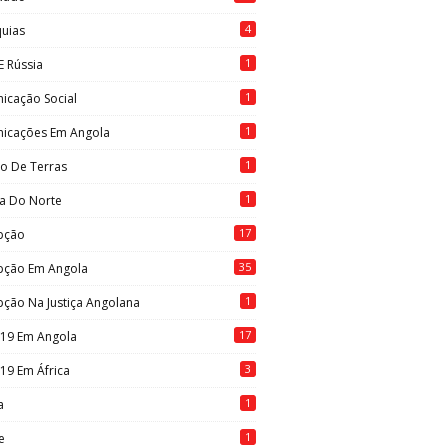
4
quias
1
E Rússia
1
icação Social
1
icações Em Angola
1
to De Terras
1
ia Do Norte
17
pção
35
pção Em Angola
1
ção Na Justiça Angolana
17
-19 Em Angola
3
19 Em África
1
a
1
e