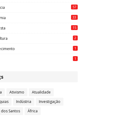
57
cia
33
mia
15
ista
2
ltura
1
ecimento
1
gs
a
Ativismo
Atualidade
quias
Indústria
Investigação
l dos Santos
África