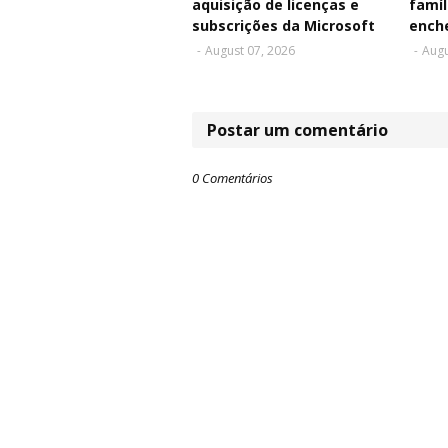
aquisição de licenças e
famíl
subscrições da Microsoft
ench
-
August 07, 2026
-
Augu
Postar um comentário
0 Comentários