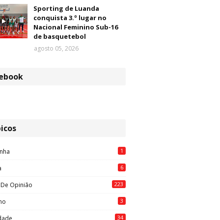
Sporting de Luanda
conquista 3.º lugar no
Nacional Feminino Sub-16
de basquetebol
agosto 05, 2026
ebook
icos
1
nha
6
a
223
 De Opinião
3
mo
34
idade