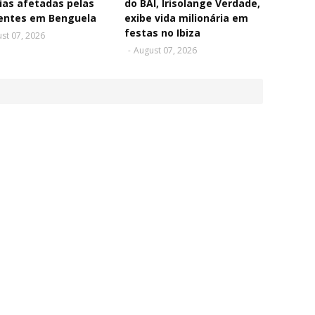
ias afetadas pelas
do BAI, Irisolange Verdade,
entes em Benguela
exibe vida milionária em
festas no Ibiza
st 07, 2026
-
August 07, 2026