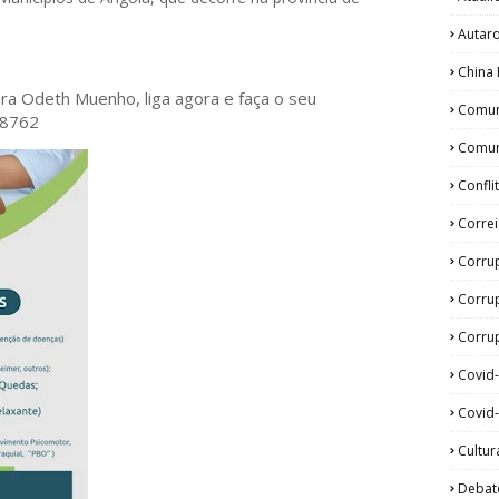
Autar
China 
tora Odeth
Muenho, liga agora e faça o seu
Comun
28762
Comun
Confli
Corre
Corru
Corru
Corrup
Covid
Covid-
Cultur
Debat