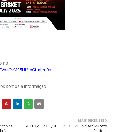
do no
0029Vb4GvM05Ui2fpGtmhm0a
 nós somos a informação
MAIS RECENTES
nçalves
ATENÇÃO AO QUE ESTÁ POR VIR- Nelson Mucazo
la Na
Euclides