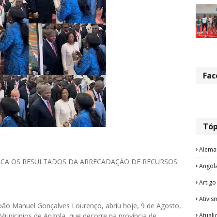
Fac
Tóp
Alema
ACA OS RESULTADOS DA ARRECADAÇÃO DE RECURSOS
Angol
Artigo
Ativis
João Manuel Gonçalves Lourenço, abriu hoje, 9 de Agosto,
Atual
 Municipios de Angola, que decorre na província de