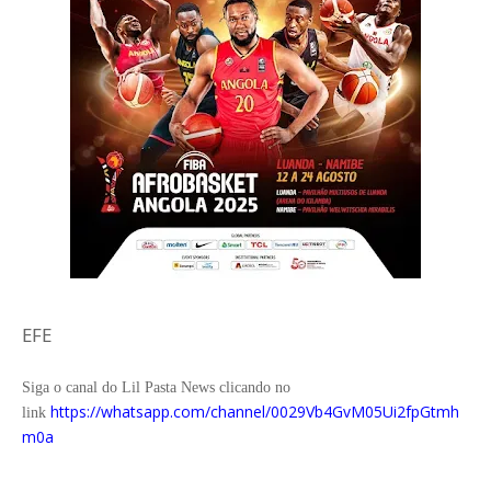
EFE
Siga o canal do Lil Pasta News clicando no
https://whatsapp.com/channel/0029Vb4GvM05Ui2fpGtmh
link
m0a