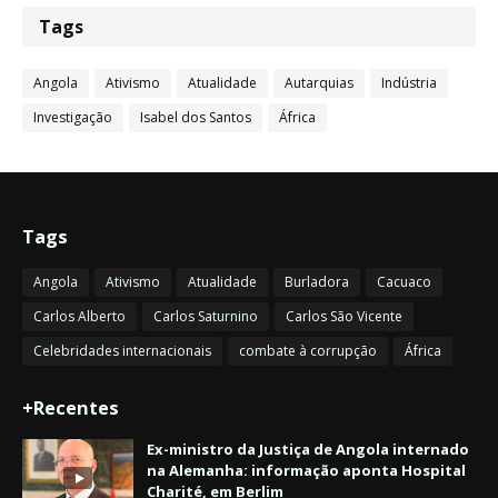
Tags
Angola
Ativismo
Atualidade
Autarquias
Indústria
Investigação
Isabel dos Santos
África
Tags
Angola
Ativismo
Atualidade
Burladora
Cacuaco
Carlos Alberto
Carlos Saturnino
Carlos São Vicente
Celebridades internacionais
combate à corrupção
África
+Recentes
Ex-ministro da Justiça de Angola internado
na Alemanha: informação aponta Hospital
Charité, em Berlim