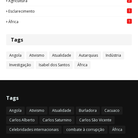
2
Agricultura
1
Esclarecimento
1
África
Tags
Angola
Ativismo
Atualidade
Autarquias
Indústria
Investigação
Isabel dos Santos
África
Tags
Angola
Ativismo
Atualidade
Burladora
Cacuaco
Carlos Alberto
Carlos Saturnino
Carlos São Vicente
Celebridades internacionais
combate à corrupção
África