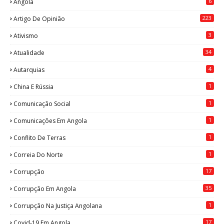
6
Angola
223
Artigo De Opinião
3
Ativismo
34
Atualidade
4
Autarquias
1
China E Rússia
1
Comunicação Social
1
Comunicações Em Angola
1
Conflito De Terras
1
Correia Do Norte
17
Corrupção
35
Corrupção Em Angola
1
Corrupção Na Justiça Angolana
17
Covid-19 Em Angola