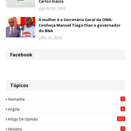
Carlos Inácio
agosto 05, 2026
A mulher é a Secretária Geral da OMA:
Conheça Manuel Tiago Dias o governador
do BNA
julho 31, 2026
Facebook
Tópicos
1
Alemanha
6
Angola
223
Artigo De Opinião
3
Ativismo