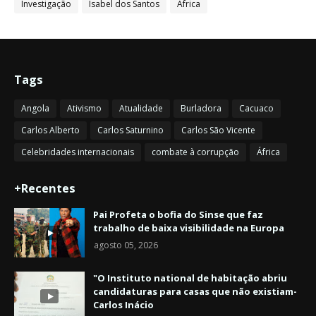
Investigação
Isabel dos Santos
África
Tags
Angola
Ativismo
Atualidade
Burladora
Cacuaco
Carlos Alberto
Carlos Saturnino
Carlos São Vicente
Celebridades internacionais
combate à corrupção
África
+Recentes
Pai Profeta o bofia do Sinse que faz
trabalho de baixa visibilidade na Europa
agosto 05, 2026
"O Instituto national de habitação abriu
candidaturas para casas que não existiam-
Carlos Inácio