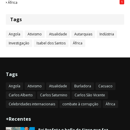
1
África
Tags
Angola
Ativismo
Atualidade
Autarquias
Indústria
Investigação
Isabel dos Santos
África
Tags
Angola
Ativismo
Atualidade
Burladora
Cacuaco
Carlos Alberto
Carlos Saturnino
Carlos São Vicente
Celebridades internacionais
combate à corrupção
África
+Recentes
Pai Profeta o bofia do Sinse que faz