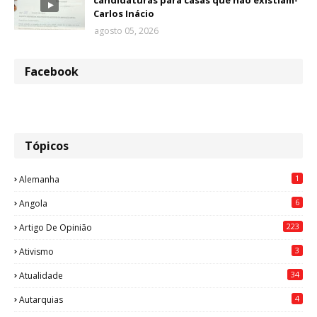
candidaturas para casas que não existiam-
Carlos Inácio
agosto 05, 2026
Facebook
Tópicos
1
Alemanha
6
Angola
223
Artigo De Opinião
3
Ativismo
34
Atualidade
4
Autarquias