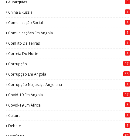
4
Autarquias
1
China E Rússia
1
Comunicação Social
1
Comunicações Em Angola
1
Conflito De Terras
1
Correia Do Norte
17
Corrupção
35
Corrupção Em Angola
1
Corrupção Na Justiça Angolana
17
Covid-19 Em Angola
3
Covid-19 Em África
1
Cultura
1
Debate
57