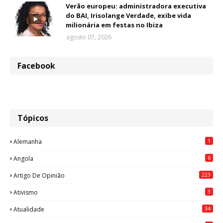
Verão europeu: administradora executiva
do BAI, Irisolange Verdade, exibe vida
milionária em festas no Ibiza
agosto 07, 2026
Facebook
Tópicos
1
Alemanha
6
Angola
223
Artigo De Opinião
3
Ativismo
34
Atualidade