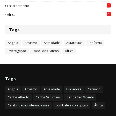
1
Esclarecimento
1
África
Tags
Angola
Ativismo
Atualidade
Autarquias
Indústria
Investigação
Isabel dos Santos
África
Tags
Angola
Ativismo
Atualidade
Burladora
Cacuaco
Carlos Alberto
Carlos Saturnino
Carlos São Vicente
Celebridades internacionais
combate à corrupção
África