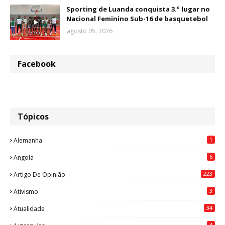
Sporting de Luanda conquista 3.º lugar no
Nacional Feminino Sub-16 de basquetebol
agosto 05, 2026
Facebook
Tópicos
1
Alemanha
6
Angola
223
Artigo De Opinião
3
Ativismo
34
Atualidade
4