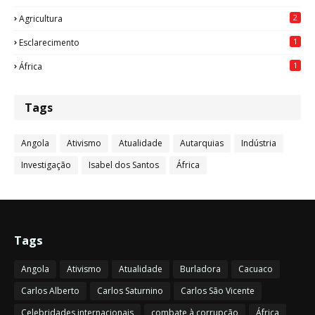
2
Agricultura
1
Esclarecimento
1
África
Tags
Angola
Ativismo
Atualidade
Autarquias
Indústria
Investigação
Isabel dos Santos
África
Tags
Angola
Ativismo
Atualidade
Burladora
Cacuaco
Carlos Alberto
Carlos Saturnino
Carlos São Vicente
Celebridades internacionais
combate à corrupção
África